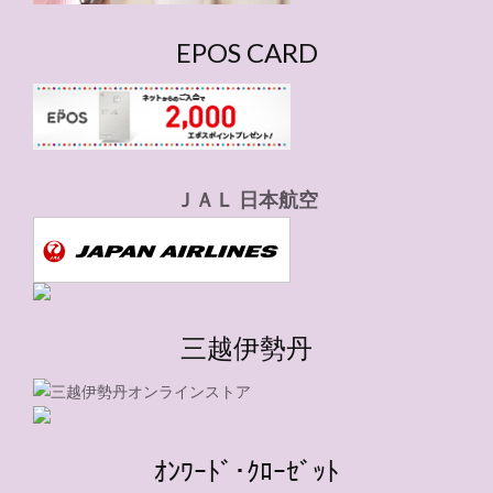
EPOS CARD
ＪＡＬ 日本航空
三越伊勢丹
ｵﾝﾜｰﾄﾞ･ｸﾛｰｾﾞｯﾄ