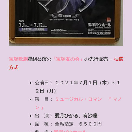
宝塚歌劇
星組公演
の
「宝塚友の会」
の
先行販売
–
抽選
方式
公演日： ２０２１年
７月１日（木）～１
２日（月）
演 目：
ミュージカル・ロマン 『 マノ
ン 』
出 演：
愛月ひかる
、
有沙瞳
席 種： 全席指定 ６５００円