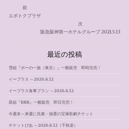
投
前
稿
エポトクプラザ
ナ
次
阪急阪神第一ホテルグループ 2021.5.13
ビ
ゲ
最近の投稿
ー
シ
雪組『ポーの一族（東京）』一般販売 即時完売！
ョ
イープラス ～2026.8.12
ン
イープラス食事プラン ～2026.8.12
星組『RRR』一般販売 即日完売！
今週末～来週に先着・抽選の宝塚歌劇チケット
チケットぴあ ～2026.8.12（千秋楽）