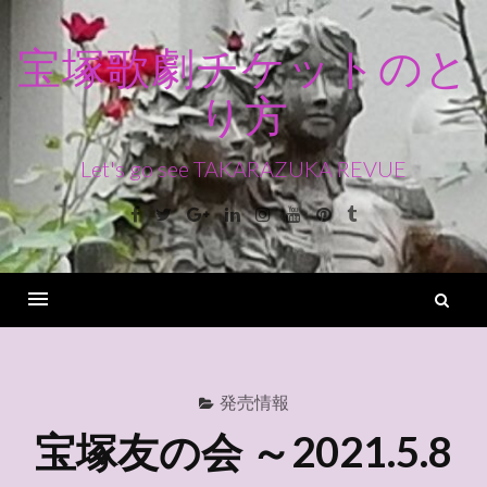
コ
ン
宝塚歌劇チケットのと
テ
り方
ン
ツ
へ
Let's go see TAKARAZUKA REVUE
ス
Facebook
Twitter
Google+
Linkedin
Instagram
Youtube
Pinterest
Tumblr
キ
ッ
プ
検
索
Menu
発売情報
宝塚友の会 ～2021.5.8