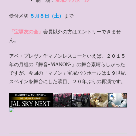
劇 場：
宝塚バウホール
受付〆切
５月８日（土）
まで
「宝塚友の会」
会員以外の方はエントリーできませ
ん。
アベ・プレヴォ作マノンレスコーといえば、２０１５
年の月組の『舞音-MANON-』の舞台素晴らしかった
ですが、今回の「マノン」宝塚バウホールは１９世紀
スペインを舞台にした演目、２０年ぶりの再演です。