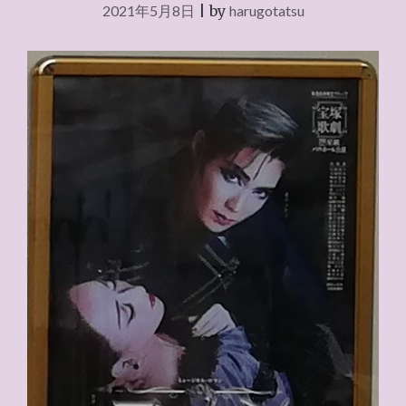
2021年5月8日
|
by
harugotatsu