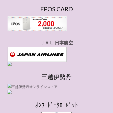
EPOS CARD
ＪＡＬ 日本航空
三越伊勢丹
ｵﾝﾜｰﾄﾞ･ｸﾛｰｾﾞｯﾄ