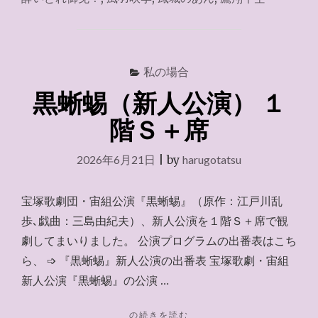
劇
場
ネ
ッ
ト
私の場合
会
黒蜥蜴（新人公演） １
員
～
階Ｓ＋席
2026.7.19"
2026年6月21日
|
by
harugotatsu
宝塚歌劇団・宙組公演『黒蜥蜴』（原作：江戸川乱
歩､戯曲：三島由紀夫）、新人公演を１階Ｓ＋席で観
劇してまいりました。 公演プログラムの出番表はこち
ら、 ➩ 『黒蜥蜴』新人公演の出番表 宝塚歌劇・宙組
新人公演『黒蜥蜴』の公演 …
"黒
の続きを読む