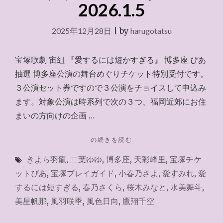
2026.1.5
2025年12月28日
|
by
harugotatsu
宝塚歌劇 宙組 『愛するには短かすぎる』 博多座 ぴあ
抽選 博多座公演の舞台めぐりチケット特別受付です。
３公演セット券ですので３公演をチョイスして申込み
ます。対象公演は時系列で次の３つ、福岡近郊にお住
まいの方向けの企画 …
"チ
の続きを読む
ケ
きよら羽龍
,
二葉ゆゆ
,
博多座
,
天彩峰里
,
宝塚チケ
ッ
ト
ットぴあ
,
宝塚プレイガイド
,
小春乃さよ
,
愛すみれ
,
愛
ぴ
するには短すぎる
,
春乃さくら
,
桜木みなと
,
水美舞斗
,
あ
美星帆那
,
風羽咲季
,
風色日向
,
鷹翔千空
（舞
台
め