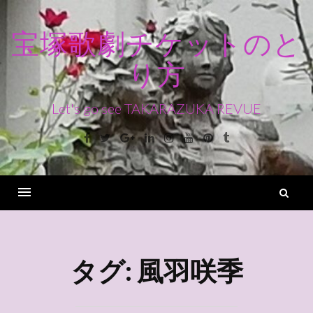
コ
ン
宝塚歌劇チケットのと
テ
り方
ン
ツ
へ
Let's go see TAKARAZUKA REVUE
ス
Facebook
Twitter
Google+
Linkedin
Instagram
Youtube
Pinterest
Tumblr
キ
ッ
プ
検
索
Menu
タグ:
風羽咲季