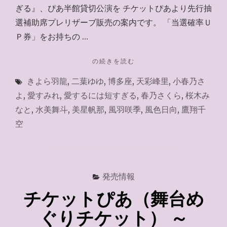
ぎる』、ぴあ半館貸切公演を チケットぴあより先行抽
選補助席プレリザーブ販売の案内です。 「当選確率Ｕ
Ｐ券」をお持ちの …
"チ
の続きを読む
ケ
きよら羽龍
,
二葉ゆゆ
,
博多座
,
天彩峰里
,
小春乃さ
ッ
ト
よ
,
愛すみれ
,
愛するには短すぎる
,
春乃さくら
,
桜木み
ぴ
なと
,
水美舞斗
,
美星帆那
,
風羽咲季
,
風色日向
,
鷹翔千
あ
空
～
2026.2.12"
発売情報
チケットぴあ（舞台め
ぐりチケット） ～