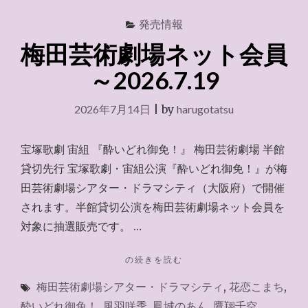
発売情報
梅田芸術劇場ネット会員
～2026.7.19
2026年7月14日
|
by
harugotatsu
宝塚歌劇 宙組 『酔いどれ御免！』 梅田芸術劇場 半館
貸切先行 宝塚歌劇・宙組公演『酔いどれ御免！』が梅
田芸術劇場シアター・ドラマシティ（大阪府）で開催
されます。半館貸切公演を梅田芸術劇場ネット会員を
対象に抽選販売です。 …
"梅
の続きを読む
田
梅田芸術劇場シアター・ドラマシティ
,
花恋こまち
,
芸
術
酔いどれ御免！
,
風羽咲季
,
鳳城のあん
,
鷹翔千空