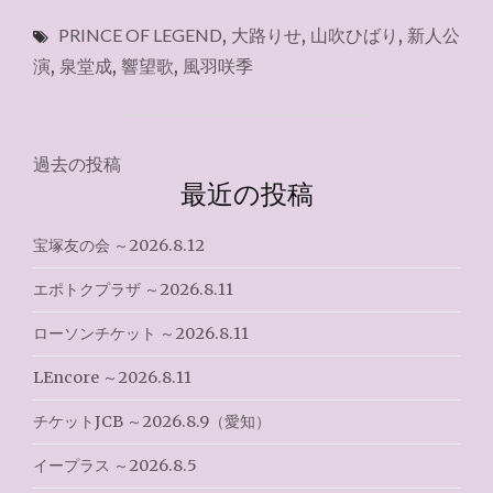
OF
PRINCE OF LEGEND
,
大路りせ
,
山吹ひばり
,
新人公
LEGEND（新
人
演
,
泉堂成
,
響望歌
,
風羽咲季
公
演）
ラ
イ
投
過去の投稿
ブ
最近の投稿
稿
視
聴"
ナ
宝塚友の会 ～2026.8.12
ビ
エポトクプラザ ～2026.8.11
ゲ
ローソンチケット ～2026.8.11
ー
LEncore ～2026.8.11
シ
チケットJCB ～2026.8.9（愛知）
ョ
イープラス ～2026.8.5