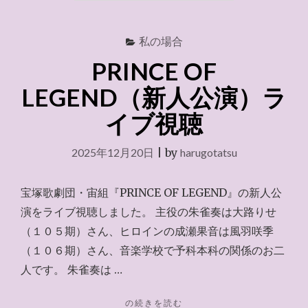
ぐ
り
私の場合
チ
ケ
PRINCE OF
ッ
ト）
LEGEND（新人公演）ラ
～
イブ視聴
2026.1.5"
2025年12月20日
|
by
harugotatsu
宝塚歌劇団・宙組『PRINCE OF LEGEND』の新人公
演をライブ視聴しました。 主役の朱雀奏は大路りせ
（１０５期）さん、ヒロインの成瀬果音は風羽咲季
（１０６期）さん、音楽学校で予科本科の関係のお二
人です。 朱雀奏は …
"PRINCE
の続きを読む