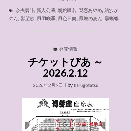
蜥
奈央麗斗
,
新人公演
,
朝絵咲名
,
梨恋あやめ
,
結沙か
蜴
（新
のん
,
響望歌
,
風羽咲季
,
風色日向
,
鳳城のあん
,
黒蜥蜴
人
公
演）
１
階
発売情報
Ｓ
チケットぴあ ～
＋
席"
2026.2.12
2026年2月9日
|
by
harugotatsu