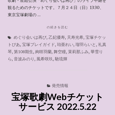
歌劇・星組公演「めぐり会いは再び」のライブ中継を
観るためのチケットです。７月２４日（日）13:30、
東京宝塚劇場の …
"チ
の続きを読む
ケ
めぐり会いは再び
,
乙妃優寿
,
天寿光希
,
宝塚チケッ
ッ
ト
トぴあ
,
宝塚プレイガイド
,
珀亜れい
,
瑠羽らいと
,
礼真
ぴ
琴
,
第108期生
,
絢咲羽蘭
,
舞空瞳
,
茉莉那ふみ
,
華雪り
あ
ら
,
音波みのり
,
風希咲玖
,
馳琉輝
～
2022.6.27"
発売情報
宝塚歌劇Webチケット
サービス 2022.5.22