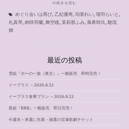
"宝
の続きを読む
塚
めぐり会いは再び
,
乙妃優寿
,
珀亜れい
,
瑠羽らいと
,
歌
劇
礼真琴
,
絢咲羽蘭
,
舞空瞳
,
茉莉那ふみ
,
風希咲玖
,
馳琉
WEB
輝
チ
ケ
ッ
ト
サ
最近の投稿
ー
ビ
雪組『ポーの一族（東京）』一般販売 即時完売！
ス
2022.5.22"
イープラス ～2026.8.12
イープラス食事プラン ～2026.8.12
星組『RRR』一般販売 即日完売！
今週末～来週に先着・抽選の宝塚歌劇チケット