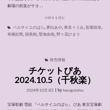
劇場の前楽がサヨ …
"お
の続きを読む
家
ベルサイユのばら
,
夢白あや
,
希良々うみ
,
彩風咲奈
,
で
ラ
有栖妃華
,
朝美絢
,
聖海由侑
,
野々花ひまり
イ
ブ
『ベ
ル
サ
発売情報
イ
チケットぴあ
ユ
の
2024.10.5（千秋楽）
ば
ら』
2024年10月3日
前
|
by
harugotatsu
楽
2024.10.12"
宝塚歌劇 雪組 『ベルサイユのばら』 ぴあ 東京宝塚劇