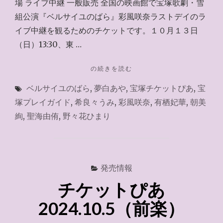
場 ライブ中継 一般販売 全国の映画館で宝塚歌劇・雪
組公演『ベルサイユのばら』彩風咲奈ラストデイのラ
イブ中継を観るためのチケットです。１０月１３日
（日）13:30、東 …
"チ
の続きを読む
ケ
ベルサイユのばら
,
夢白あや
,
宝塚チケットぴあ
,
宝
ッ
ト
塚プレイガイド
,
希良々うみ
,
彩風咲奈
,
有栖妃華
,
朝美
ぴ
絢
,
聖海由侑
,
野々花ひまり
あ
2024.10.5（千
秋
楽）"
発売情報
チケットぴあ
2024.10.5（前楽）