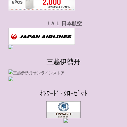
ＪＡＬ 日本航空
三越伊勢丹
ｵﾝﾜｰﾄﾞ･ｸﾛｰｾﾞｯﾄ