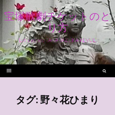
コ
ン
宝塚歌劇チケットのと
テ
り方
ン
ツ
へ
Let's go see TAKARAZUKA REVUE
ス
Facebook
Twitter
Google+
Linkedin
Instagram
Youtube
Pinterest
Tumblr
キ
ッ
プ
検
索
Menu
タグ:
野々花ひまり