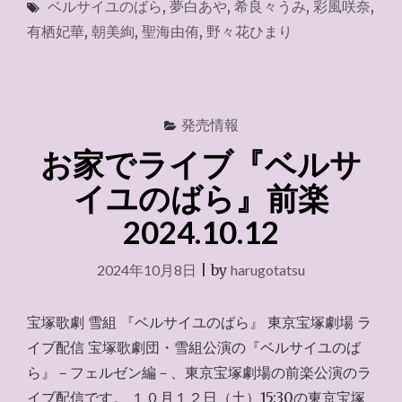
ベルサイユのばら
,
夢白あや
,
希良々うみ
,
彩風咲奈
,
で
ラ
有栖妃華
,
朝美絢
,
聖海由侑
,
野々花ひまり
イ
ブ
『ベ
ル
サ
発売情報
イ
お家でライブ『ベルサ
ユ
の
イユのばら』前楽
ば
ら』
2024.10.12
千
秋
2024年10月8日
|
by
harugotatsu
楽
2024.10.13"
宝塚歌劇 雪組 『ベルサイユのばら』 東京宝塚劇場 ラ
イブ配信 宝塚歌劇団・雪組公演の『ベルサイユのば
ら』－フェルゼン編－、東京宝塚劇場の前楽公演のラ
イブ配信です。 １０月１２日（土）15:30の東京宝塚