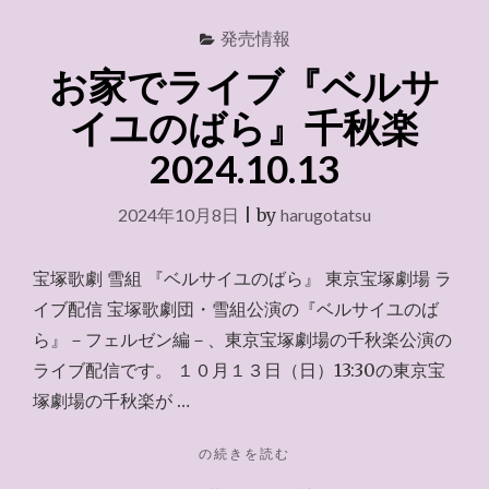
発売情報
お家でライブ『ベルサ
イユのばら』千秋楽
2024.10.13
2024年10月8日
|
by
harugotatsu
宝塚歌劇 雪組 『ベルサイユのばら』 東京宝塚劇場 ラ
イブ配信 宝塚歌劇団・雪組公演の『ベルサイユのば
ら』－フェルゼン編－、東京宝塚劇場の千秋楽公演の
ライブ配信です。 １０月１３日（日）13:30の東京宝
塚劇場の千秋楽が …
"お
の続きを読む
家