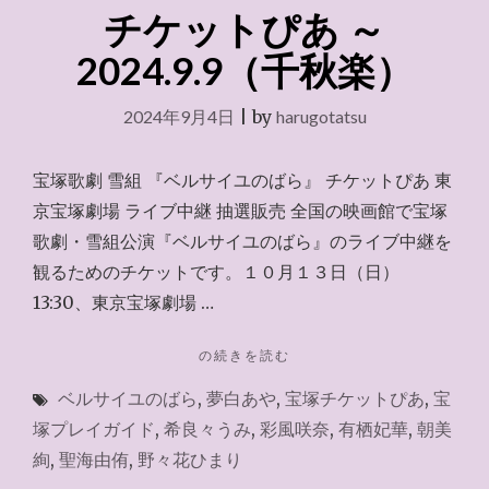
チケットぴあ ～
2024.9.9（千秋楽）
2024年9月4日
|
by
harugotatsu
宝塚歌劇 雪組 『ベルサイユのばら』 チケットぴあ 東
京宝塚劇場 ライブ中継 抽選販売 全国の映画館で宝塚
歌劇・雪組公演『ベルサイユのばら』のライブ中継を
観るためのチケットです。１０月１３日（日）
13:30、東京宝塚劇場 …
"チ
の続きを読む
ケ
ベルサイユのばら
,
夢白あや
,
宝塚チケットぴあ
,
宝
ッ
ト
塚プレイガイド
,
希良々うみ
,
彩風咲奈
,
有栖妃華
,
朝美
ぴ
絢
,
聖海由侑
,
野々花ひまり
あ