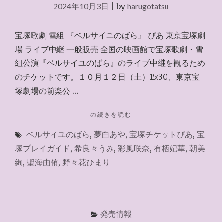
2024年10月3日
|
by
harugotatsu
宝塚歌劇 雪組 『ベルサイユのばら』 ぴあ 東京宝塚劇
場 ライブ中継 一般販売 全国の映画館で宝塚歌劇・雪
組公演『ベルサイユのばら』のライブ中継を観るため
のチケットです。１０月１２日（土）15:30、東京宝
塚劇場の前楽公 …
"チ
の続きを読む
ケ
ベルサイユのばら
,
夢白あや
,
宝塚チケットぴあ
,
宝
ッ
ト
塚プレイガイド
,
希良々うみ
,
彩風咲奈
,
有栖妃華
,
朝美
ぴ
絢
,
聖海由侑
,
野々花ひまり
あ
2024.10.5（前
楽）"
発売情報