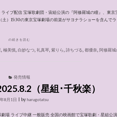
秋
楽）』
場 ライブ配信 宝塚歌劇団・宙組公演の『阿修羅城の瞳』、東京
2025.8.10"
土）15:30の東京宝塚劇場の前楽がサヨナラショーを含んで
"ラ
の続きを読む
イ
星
,
極美慎
,
白妙なつ
,
礼真琴
,
紫りら
,
詩ちづる
,
都優奈
,
阿修羅城
ブ
配
信
『阿
修
発売情報
羅
城
025.8.2（星組･千秋楽）
の
瞳
5年8月1日
|
by
harugotatsu
（前
楽）』
2025.8.9"
宝塚劇場 ライブ中継 一般販売 全国の映画館で宝塚歌劇・星組公