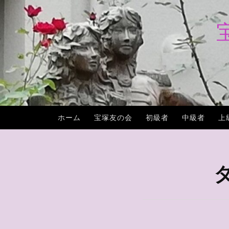
コ
ン
テ
ン
ツ
へ
ス
キ
ホーム
宝塚友の会
初級者
中級者
上
ッ
プ