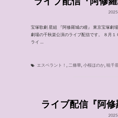
ライブ配信『阿修羅城
202
宝塚歌劇 星組 『阿修羅城の瞳』 東京宝塚劇
劇場の千秋楽公演のライブ配信です。 ８月１０
ライ …
エスペラント！
,
二條華
,
小桜ほのか
,
暁千
ライブ配信『阿修羅
202