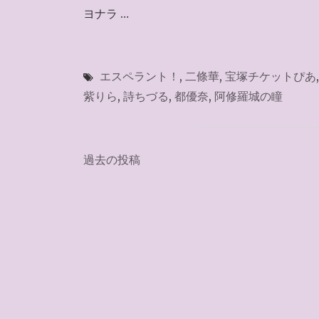
ヨナラ …
エスペラント！
,
二條華
,
宝塚チケットぴあ
紫りら
,
詩ちづる
,
都優奈
,
阿修羅城の瞳
投
過去の投稿
稿
ナ
ビ
ゲ
ー