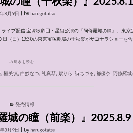
の瞳（千秋楽）』2025.8.1
5年8月9日
|
by
harugotatsu
場 ライブ配信 宝塚歌劇団・星組公演の『阿修羅城の瞳』、東京
日（日）13:30の東京宝塚劇場の千秋楽がサヨナラショーを
"ラ
の続きを読む
イ
星
,
極美慎
,
白妙なつ
,
礼真琴
,
紫りら
,
詩ちづる
,
都優奈
,
阿修羅城
ブ
配
信
『阿
修
発売情報
羅
城
城の瞳（前楽）』2025.8.9
の
瞳
5年8月9日
|
by
harugotatsu
（千