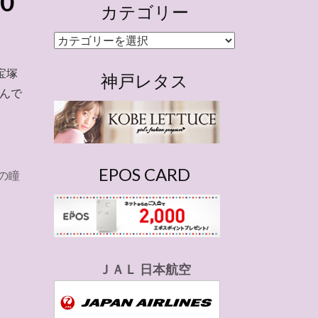
0
カテゴリー
カ
テ
宝塚
ゴ
神戸レタス
含んで
リ
ー
EPOS CARD
の瞳
ＪＡＬ 日本航空