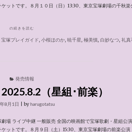
ケットです。８月１０日（日）13:30、東京宝塚劇場の千秋楽
"チ
の続きを読む
ケ
,
宝塚プレイガイド
,
小桜ほのか
,
暁千星
,
極美慎
,
白妙なつ
,
礼真
ッ
ト
ぴ
あ
2025.8.2（星
組･
千
発売情報
秋
025.8.2（星組･前楽）
楽）"
5年8月1日
|
by
harugotatsu
宝塚劇場 ライブ中継 一般販売 全国の映画館で宝塚歌劇・星組公
ケットです。８月９日（土）15:30、東京宝塚劇場の前楽公演