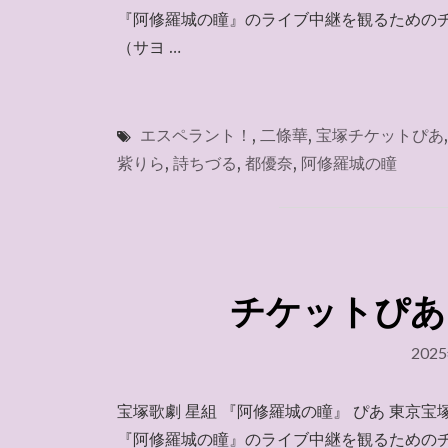
『阿修羅城の瞳』のライブ中継を観るためのチ
（サヨ …
エスペラント！
,
二條華
,
宝塚チケットぴあ
紫りら
,
詩ちづる
,
都優奈
,
阿修羅城の瞳
チケットぴあ 2
202
宝塚歌劇 星組 『阿修羅城の瞳』 ぴあ 東京
『阿修羅城の瞳』のライブ中継を観るためのチ