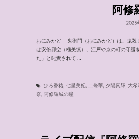
阿修
202
おにみかど 鬼御門（おにみかど）は、鬼殺
は安倍邪空（極美慎）、江戸や京の町の守護
た」と叱責されて …
ひろ香祐
,
七星美妃
,
二條華
,
夕陽真輝
,
大希
奈
,
阿修羅城の瞳