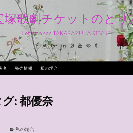
宝塚歌劇チケットのとり
Let's go see TAKARAZUKA REVUE
Facebook
Twitter
Google+
Linkedin
Instagram
Youtube
Pinterest
Tumblr
級者
発売情報
私の場合
タグ:
都優奈
私の場合