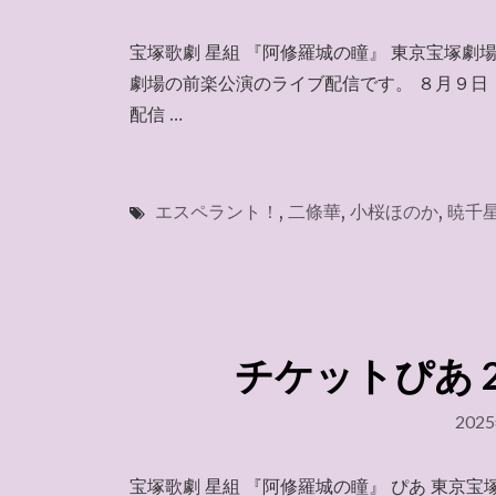
宝塚歌劇 星組 『阿修羅城の瞳』 東京宝塚劇
劇場の前楽公演のライブ配信です。 ８月９日（
配信 …
エスペラント！
,
二條華
,
小桜ほのか
,
暁千
チケットぴあ 2
202
宝塚歌劇 星組 『阿修羅城の瞳』 ぴあ 東京