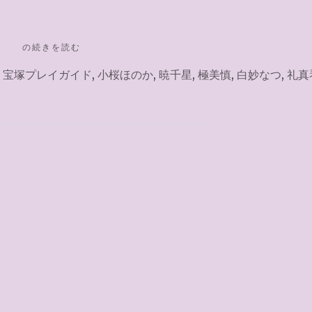
"チ
の続きを読む
ケ
,
宝塚プレイガイド
,
小桜ほのか
,
暁千星
,
極美慎
,
白妙なつ
,
礼真
ッ
ト
ぴ
あ
2025.8.2（星
組･
前
楽）"