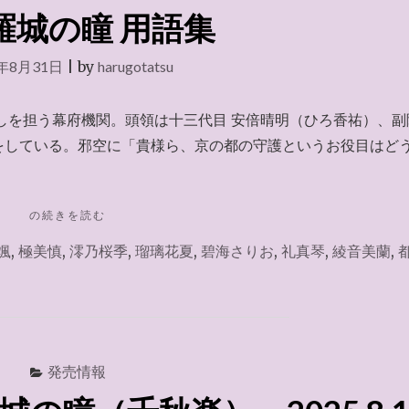
羅城の瞳 用語集
5年8月31日
|
by
harugotatsu
しを担う幕府機関。頭領は十三代目 安倍晴明（ひろ香祐）、副
をしている。邪空に「貴様ら、京の都の守護というお役目はど
"阿
の続きを読む
修
颯
,
極美慎
,
澪乃桜季
,
瑠璃花夏
,
碧海さりお
,
礼真琴
,
綾音美蘭
,
羅
城
の
瞳
用
語
集"
発売情報