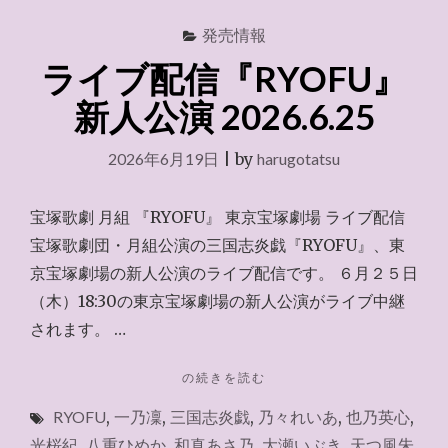
発売情報
ライブ配信『RYOFU』
新人公演 2026.6.25
2026年6月19日
|
by
harugotatsu
宝塚歌劇 月組 『RYOFU』 東京宝塚劇場 ライブ配信
宝塚歌劇団・月組公演の三国志炎戯『RYOFU』、東
京宝塚劇場の新人公演のライブ配信です。 ６月２５日
（木）18:30の東京宝塚劇場の新人公演がライブ中継
されます。 …
"ラ
の続きを読む
イ
RYOFU
,
一乃凜
,
三国志炎戯
,
乃々れいあ
,
也乃英心
,
ブ
配
光桜紀
,
八重ひめか
,
和真あさ乃
,
大瀬いぶき
,
天つ風朱