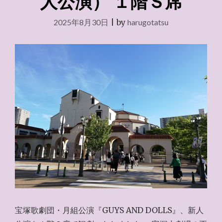
人公演） １階Ｓ席
2025年8月30日
|
by
harugotatsu
宝塚歌劇団・月組公演『GUYS AND DOLLS』、新人