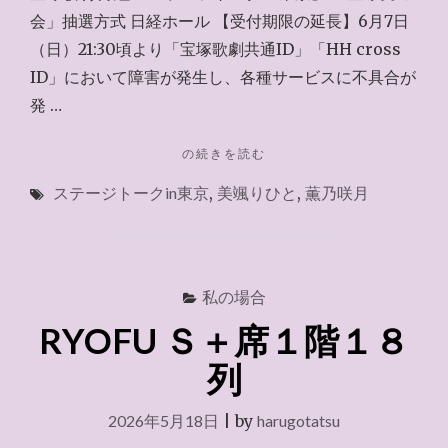
会」抽選方式 日経ホール 【受付期限の延長】6月7日
（日）21:30頃より「宝塚歌劇共通ID」「HH cross
ID」において障害が発生し、各種サービスに不具合が
発 …
"宝
の続きを読む
塚
ステージトークin東京
,
美颯りひと
,
薫乃咲月
友
の
会
～
2026.6.10"
私の場合
RYOFU Ｓ＋席１階１８
列
2026年5月18日
|
by
harugotatsu