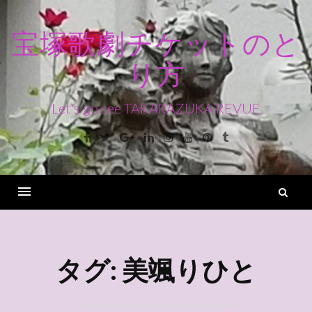
コ
ン
宝塚歌劇チケットのと
テ
り方
ン
ツ
へ
Let's go see TAKARAZUKA REVUE
ス
Facebook
Twitter
Google+
Linkedin
Instagram
Youtube
Pinterest
Tumblr
キ
ッ
プ
検
索
Menu
タグ:
美颯りひと