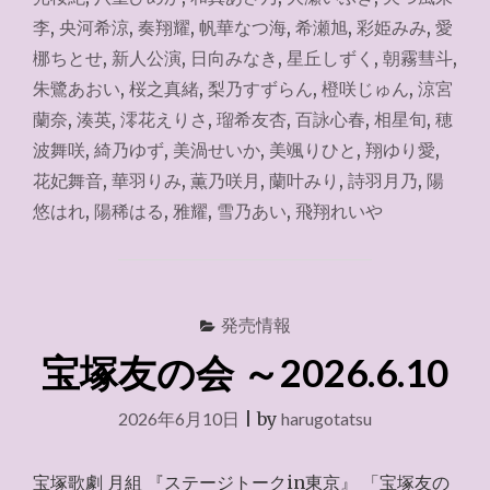
信
李
,
央河希涼
,
奏翔耀
,
帆華なつ海
,
希瀬旭
,
彩姫みみ
,
愛
『RYOFU』
梛ちとせ
,
新人公演
,
日向みなき
,
星丘しずく
,
朝霧彗斗
,
新
人
朱鷺あおい
,
桜之真緒
,
梨乃すずらん
,
橙咲じゅん
,
涼宮
公
蘭奈
,
湊英
,
澪花えりさ
,
瑠希友杏
,
百詠心春
,
相星旬
,
穂
演
波舞咲
,
綺乃ゆず
,
美渦せいか
,
美颯りひと
,
翔ゆり愛
,
2026.6.25"
花妃舞音
,
華羽りみ
,
薫乃咲月
,
蘭叶みり
,
詩羽月乃
,
陽
悠はれ
,
陽稀はる
,
雅耀
,
雪乃あい
,
飛翔れいや
発売情報
宝塚友の会 ～2026.6.10
2026年6月10日
|
by
harugotatsu
宝塚歌劇 月組 『ステージトークin東京』 「宝塚友の