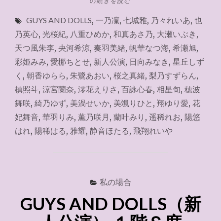
"ラ
の続きを読む
イ
GUYS AND DOLLS
,
一乃凜
,
七城雅
,
乃々れいあ
,
也
ブ
配
乃英心
,
光桜紀
,
八重ひめか
,
和真あさ乃
,
大瀬いぶき
,
信
天つ風朱李
,
央河希涼
,
奏羽美緒
,
帆華なつ海
,
希瀬旭
,
『GUYS
彩姫みみ
,
愛梛ちとせ
,
新人公演
,
日向みなき
,
星丘しず
AND
DOLLS』
く
,
朝香ゆらら
,
朱鷺あおい
,
桜之真緒
,
梨乃すずらん
,
新
槙照斗
,
涼宮蘭奈
,
澪花えりさ
,
百詠心春
,
相星旬
,
穂波
人
舞咲
,
綺乃ゆず
,
美渦せいか
,
美颯りひと
,
翔ゆり愛
,
花
公
演
妃舞音
,
華羽りみ
,
薫乃咲月
,
蘭叶みり
,
遥稀れお
,
陽悠
2025.10.16"
はれ
,
陽稀はる
,
雅耀
,
静音ほたる
,
飛翔れいや
私の場合
GUYS AND DOLLS（新