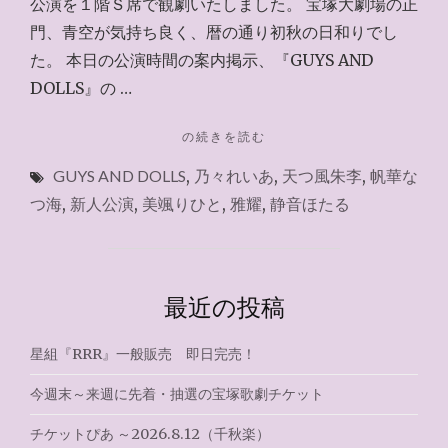
公演を１階Ｓ席で観劇いたしました。 宝塚大劇場の正
門、青空が気持ち良く、暦の通り初秋の日和りでし
た。 本日の公演時間の案内掲示、『GUYS AND
DOLLS』の …
"GUYS
の続きを読む
AND
GUYS AND DOLLS
,
乃々れいあ
,
天つ風朱李
,
帆華な
DOLLS（新
人
つ海
,
新人公演
,
美颯りひと
,
雅耀
,
静音ほたる
公
演）
１
階
最近の投稿
Ｓ
席"
星組『RRR』一般販売 即日完売！
今週末～来週に先着・抽選の宝塚歌劇チケット
チケットぴあ ～2026.8.12（千秋楽）