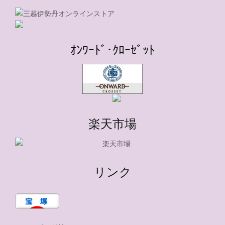
ｵﾝﾜｰﾄﾞ･ｸﾛｰｾﾞｯﾄ
楽天市場
リンク