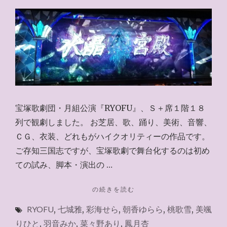
宝塚歌劇団・月組公演『RYOFU』、Ｓ＋席１階１８
列で観劇しました。 お芝居、歌、踊り、美術、音響、
ＣＧ、衣装、どれもがハイクオリティーの作品です。
ご存知三国志ですが、宝塚歌劇で舞台化するのは初め
ての試み、脚本・演出の …
"RYOFU
の続きを読む
Ｓ
RYOFU
,
七城雅
,
彩海せら
,
朝香ゆらら
,
桃歌雪
,
美颯
＋
席
りひと
,
羽音みか
,
菜々野あり
,
鳳月杏