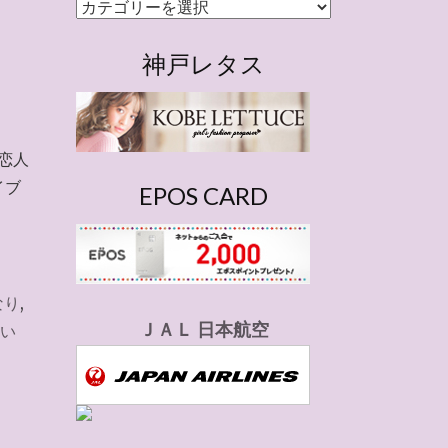
カ
テ
ゴ
神戸レタス
リ
ー
恋人
イブ
EPOS CARD
なり
,
ＪＡＬ 日本航空
い