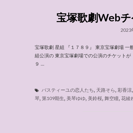
宝塚歌劇Webチケ
202
宝塚歌劇 星組 『１７８９』 東京宝塚劇場 
組公演の 東京宝塚劇場での公演のチケットが
９ …
バスティーユの恋人たち
,
天路そら
,
彩香涼
琴
,
第109期生
,
美琴ゆゆ
,
美鈴桜
,
舞空瞳
,
花綾