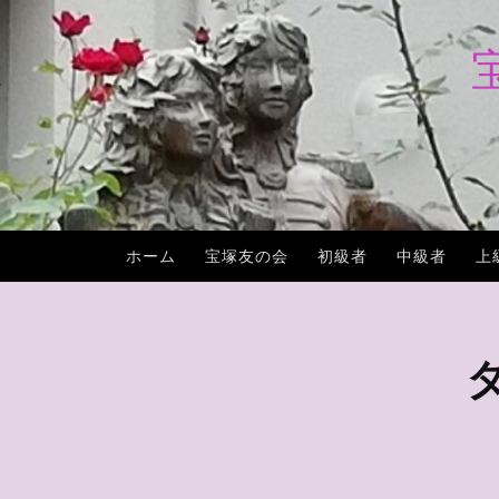
コ
ン
テ
ン
ツ
へ
ス
キ
ホーム
宝塚友の会
初級者
中級者
上
ッ
プ