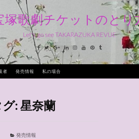
宝塚歌劇チケットのとり
Let's go see TAKARAZUKA REVUE
Facebook
Twitter
Google+
Linkedin
Instagram
Youtube
Pinterest
Tumblr
級者
発売情報
私の場合
タグ:
星奈蘭
発売情報