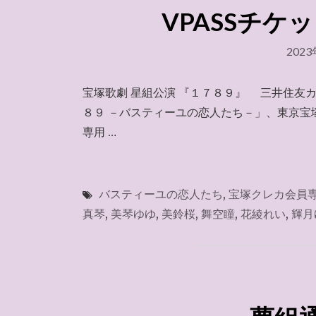
VPASSチケッ
202
宝塚歌劇 星組公演 『１７８９』 三井住友カ
８９ －バスティーユの恋人たち－」、東京宝
専用 …
バスティーユの恋人たち
,
宝塚クレカ会員
真琴
,
美琴ゆゆ
,
美鈴桜
,
舞空瞳
,
花綾れい
,
輝月