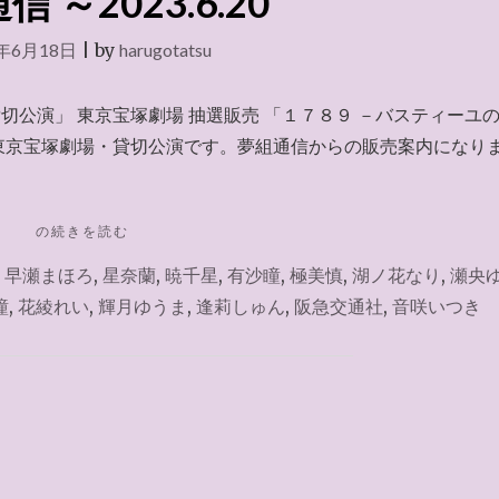
 ～2023.6.20
3年6月18日
|
by
harugotatsu
貸切公演」 東京宝塚劇場 抽選販売 「１７８９ －バスティーユ
東京宝塚劇場・貸切公演です。夢組通信からの販売案内になり
"夢
の続きを読む
組
,
早瀬まほろ
,
星奈蘭
,
暁千星
,
有沙瞳
,
極美慎
,
湖ノ花なり
,
瀬央
通
信
瞳
,
花綾れい
,
輝月ゆうま
,
逢莉しゅん
,
阪急交通社
,
音咲いつき
～
2023.6.20"