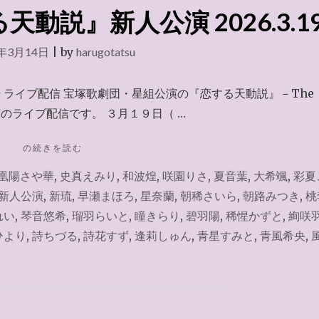
動説』新人公演 2026.3.1
6年3月14日
|
by
harugotatsu
場 ライブ配信 宝塚歌劇団・星組公演の『恋する天動説』－The
人公演のライブ配信です。 ３月１９日（ …
"ラ
の続きを読む
イ
凰陽さや華
,
史真えみり
,
和波煌
,
咲園りさ
,
夏音葉
,
大希颯
,
彩夏
ブ
配
新人公演
,
新琉
,
早瀬まほろ
,
星奈蘭
,
朝稀さいら
,
朝路みつき
,
桃
信
れい
,
琴音悠希
,
瑠羽らいと
,
瞳きらり
,
碧羽陽
,
稀惺かずと
,
絢咲
『恋
ひより
,
詩ちづる
,
詩花すず
,
逢莉しゅん
,
青星すみと
,
青風希央
,
す
る
天
動
説』
新