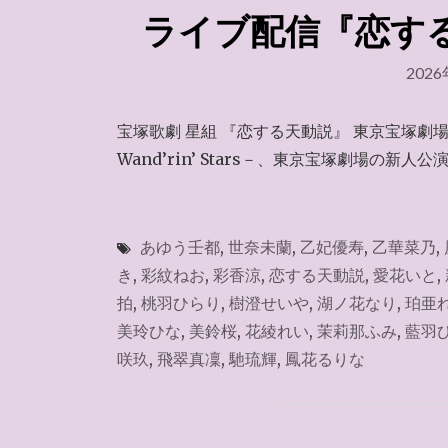
ライブ配信『恋する天
202
宝塚歌劇 星組 『恋する天動説』 東京宝塚劇
Wand’rin’ Stars－、東京宝塚劇場の新
あゆう壬都
,
世奈未蘭
,
乙妃優寿
,
乙華菜乃
,
き
,
彩紋ねお
,
彩香涼
,
恋する天動説
,
愛花いと
,
拍
,
桃羽ひらり
,
樹澄せいや
,
湖ノ花なり
,
珀亜
美玲ひな
,
美鈴桜
,
花綾れい
,
茉莉那ふみ
,
藍羽
咲玖
,
飛翠真凜
,
馳琉輝
,
鳳花るりな