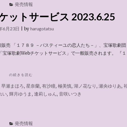
９』
発売情報
2023.8.27"
ットサービス 2023.6.25
3年6月23日
|
by
harugotatsu
一般販売 「１７８９ －バスティーユの恋人たち－」、宝塚歌劇団
「宝塚歌劇Webチケットサービス」で一般販売されます。 『１
"宝
の続きを読む
塚
,
早瀬まほろ
,
星奈蘭
,
有沙瞳
,
極美慎
,
湖ノ花なり
,
瀬央ゆりあ
,
歌
劇
れい
,
輝月ゆうま
,
逢莉しゅん
,
音咲いつき
WEB
チ
ケ
ッ
ト
発売情報