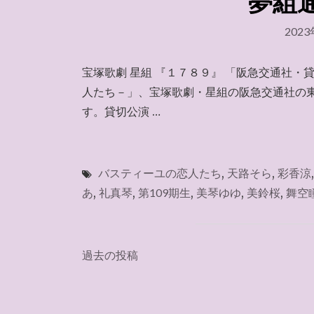
夢組通信
202
宝塚歌劇 星組 『１７８９』 「阪急交通社・
人たち－」、宝塚歌劇・星組の阪急交通社の
す。貸切公演 …
バスティーユの恋人たち
,
天路そら
,
彩香涼
あ
,
礼真琴
,
第109期生
,
美琴ゆゆ
,
美鈴桜
,
舞空
投
過去の投稿
稿
ナ