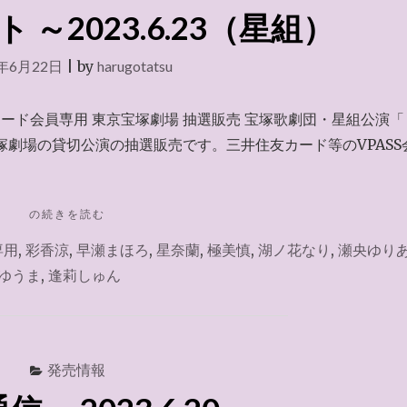
サ
ト ～2023.6.23（星組）
ー
ビ
ス
3年6月22日
|
by
harugotatsu
2023.6.25"
ード会員専用 東京宝塚劇場 抽選販売 宝塚歌劇団・星組公演「
塚劇場の貸切公演の抽選販売です。三井住友カード等のVPASS
"VPASS
の続きを読む
チ
専用
,
彩香涼
,
早瀬まほろ
,
星奈蘭
,
極美慎
,
湖ノ花なり
,
瀬央ゆり
ケ
ッ
ゆうま
,
逢莉しゅん
ト
～
2023.6.23（星
組）"
発売情報