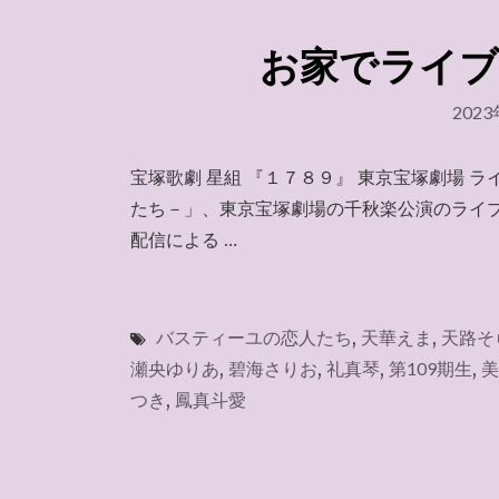
お家でライブ『
202
宝塚歌劇 星組 『１７８９』 東京宝塚劇場 
たち－」、東京宝塚劇場の千秋楽公演のライ
配信による …
バスティーユの恋人たち
,
天華えま
,
天路そ
瀬央ゆりあ
,
碧海さりお
,
礼真琴
,
第109期生
,
美
つき
,
鳳真斗愛