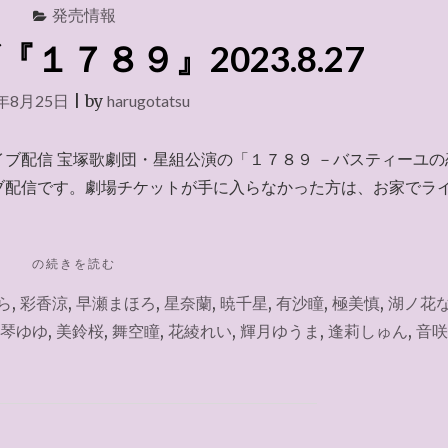
人
発売情報
公
１７８９』2023.8.27
演
2026.3.19"
3年8月25日
|
by
harugotatsu
ライブ配信 宝塚歌劇団・星組公演の「１７８９ －バスティーユの
ブ配信です。劇場チケットが手に入らなかった方は、お家でラ
"お
の続きを読む
家
ら
,
彩香涼
,
早瀬まほろ
,
星奈蘭
,
暁千星
,
有沙瞳
,
極美慎
,
湖ノ花
で
ラ
琴ゆゆ
,
美鈴桜
,
舞空瞳
,
花綾れい
,
輝月ゆうま
,
逢莉しゅん
,
音咲
イ
ブ
『１
７
８