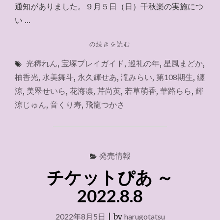
通知がありました。９月５日（日）千秋楽の実施につ
い …
"チ
の続きを読む
ケ
光稀れん
,
宝塚プレイガイド
,
巡礼の年
,
星風まどか
,
ッ
ト
柚香光
,
水美舞斗
,
永久輝せあ
,
滝みらい
,
第108期生
,
纏
ぴ
涼
,
美翠せいら
,
花海凛
,
芹尚英
,
若草萌香
,
華路らら
,
輝
あ
涼じゅん
,
音くり寿
,
飛龍つかさ
2022.8.27"
発売情報
チケットぴあ ～
2022.8.8
2022年8月5日
|
by
harugotatsu