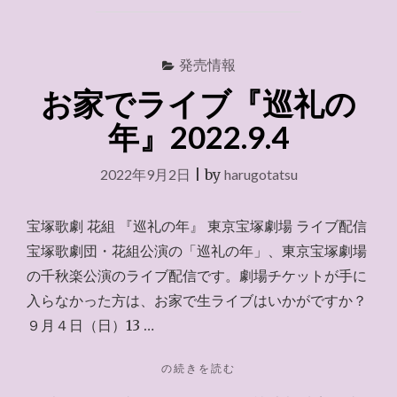
（千
秋
楽）
発売情報
ラ
イ
お家でライブ『巡礼の
ブ
視
年』2022.9.4
聴"
2022年9月2日
|
by
harugotatsu
宝塚歌劇 花組 『巡礼の年』 東京宝塚劇場 ライブ配信
宝塚歌劇団・花組公演の「巡礼の年」、東京宝塚劇場
の千秋楽公演のライブ配信です。劇場チケットが手に
入らなかった方は、お家で生ライブはいかがですか？
９月４日（日）13 …
"お
の続きを読む
家