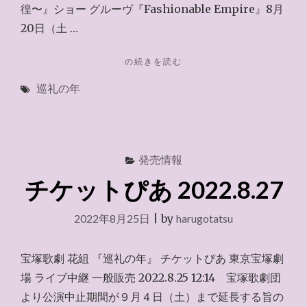
徨〜』ショー グルーヴ『Fashionable Empire』8月
20日（土 …
"意
の続きを読む
外
巡礼の年
だ
っ
た
「三
井
発売情報
住
友
チケットぴあ 2022.8.27
カ
ー
2022年8月25日
|
by
harugotatsu
ド
貸
切
宝塚歌劇 花組 『巡礼の年』 チケットぴあ 東京宝塚劇
公
場 ライブ中継 一般販売 2022.8.25 12:14 宝塚歌劇団
演」
中
より公演中止期間が９月４日（土）まで延長する旨の
止"