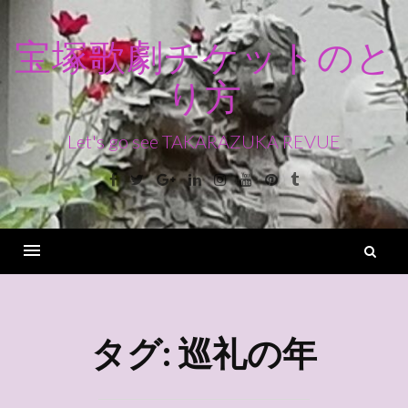
コ
ン
宝塚歌劇チケットのと
テ
り方
ン
ツ
へ
Let's go see TAKARAZUKA REVUE
ス
Facebook
Twitter
Google+
Linkedin
Instagram
Youtube
Pinterest
Tumblr
キ
ッ
プ
検
索
Menu
タグ:
巡礼の年