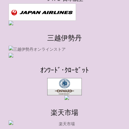
三越伊勢丹
ｵﾝﾜｰﾄﾞ･ｸﾛｰｾﾞｯﾄ
楽天市場