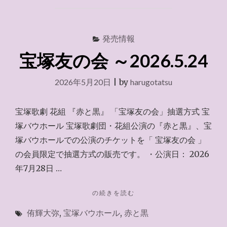
WEB
チ
ケ
発売情報
ッ
ト
宝塚友の会 ～2026.5.24
サ
ー
2026年5月20日
|
by
harugotatsu
ビ
ス
2026.6.6"
宝塚歌劇 花組 『赤と黒』 「宝塚友の会」抽選方式 宝
塚バウホール 宝塚歌劇団・花組公演の『赤と黒』、宝
塚バウホールでの公演のチケットを「 宝塚友の会 」
の会員限定で抽選方式の販売です。 ・公演日： 2026
年7月28日 …
"宝
の続きを読む
塚
侑輝大弥
,
宝塚バウホール
,
赤と黒
友
の