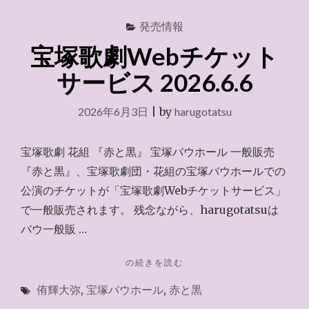
発売情報
宝塚歌劇Webチケット
サービス 2026.6.6
2026年6月3日
|
by
harugotatsu
宝塚歌劇 花組 『赤と黒』 宝塚バウホール 一般販売
『赤と黒』、宝塚歌劇団・花組の宝塚バウホールでの
公演のチケットが「宝塚歌劇Webチケットサービス」
で一般販売されます。 残念ながら、harugotatsuは
バウ一般販 …
"宝
の続きを読む
塚
侑輝大弥
,
宝塚バウホール
,
赤と黒
歌
劇