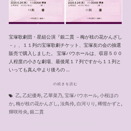
宝塚歌劇団・星組公演『銀二貫 －梅が枝の花かんざし
－』、１１列の宝塚歌劇チケット、宝塚友の会の抽選
販売で購入しました。 宝塚バウホールは、収容５００
人程度の小さな劇場、最後尾１７列ですから１１列と
いっても真ん中より後ろの …
"銀
の続きを読む
二
乙
,
乙妃優寿
,
乙華菜乃
,
宝塚バウホール
,
小桜ほの
貫
11
か
,
梅が枝の花かんざし
,
汝鳥伶
,
白河りり
,
稀惺かずと
,
列"
輝咲玲央
,
銀二貫