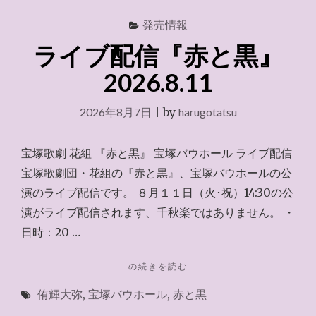
発売情報
ライブ配信『赤と黒』
2026.8.11
2026年8月7日
|
by
harugotatsu
宝塚歌劇 花組 『赤と黒』 宝塚バウホール ライブ配信
宝塚歌劇団・花組の『赤と黒』、宝塚バウホールの公
演のライブ配信です。 ８月１１日（火･祝）14:30の公
演がライブ配信されます、千秋楽ではありません。 ・
日時：20 …
"ラ
の続きを読む
イ
侑輝大弥
,
宝塚バウホール
,
赤と黒
ブ
配