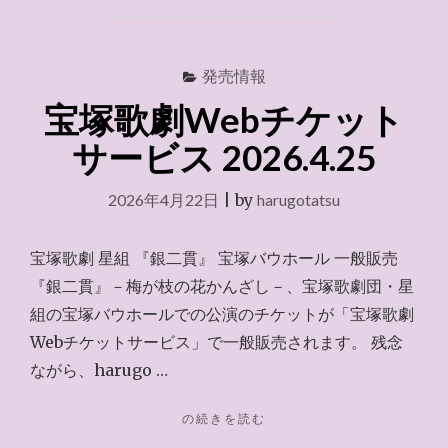
会
～
2026.5.24"
発売情報
宝塚歌劇Webチケット
サービス 2026.4.25
2026年4月22日
|
by
harugotatsu
宝塚歌劇 星組 『銀二貫』 宝塚バウホール 一般販売
『銀二貫』－梅が枝の花かんざし－、宝塚歌劇団・星
組の宝塚バウホールでの公演のチケットが「宝塚歌劇
Webチケットサービス」で一般販売されます。 残念
ながら、harugo …
"宝
の続きを読む
塚