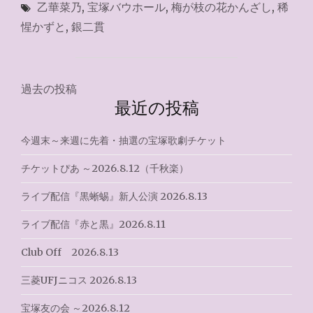
乙華菜乃
,
宝塚バウホール
,
梅が枝の花かんざし
,
稀
歌
劇
惺かずと
,
銀二貫
WEB
チ
ケ
ッ
投
過去の投稿
ト
最近の投稿
稿
サ
ー
ナ
今週末～来週に先着・抽選の宝塚歌劇チケット
ビ
ス
ビ
チケットぴあ ～2026.8.12（千秋楽）
2026.4.25"
ゲ
ライブ配信『黒蜥蜴』新人公演 2026.8.13
ー
ライブ配信『赤と黒』2026.8.11
シ
Club Off 2026.8.13
ョ
三菱UFJニコス 2026.8.13
ン
宝塚友の会 ～2026.8.12