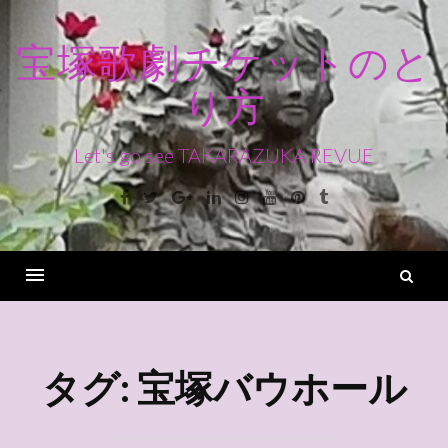
コ
ン
宝塚歌劇チケットのと
テ
り方
ン
ツ
へ
Let's go see TAKARAZUKA REVUE
ス
Facebook
Twitter
Google+
Linkedin
Instagram
Youtube
Pinterest
Tumblr
キ
ッ
プ
検
索
Menu
タグ:
宝塚バウホール