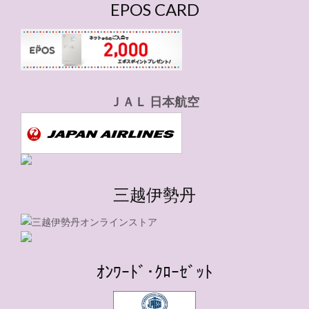
EPOS CARD
ＪＡＬ 日本航空
三越伊勢丹
ｵﾝﾜｰﾄﾞ･ｸﾛｰｾﾞｯﾄ