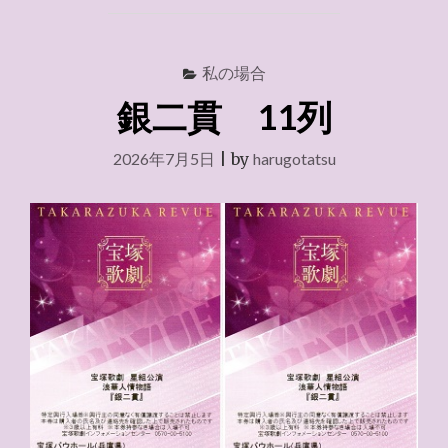
信
『赤
と
私の場合
黒』
2026.8.11"
銀二貫 11列
2026年7月5日
|
by
harugotatsu