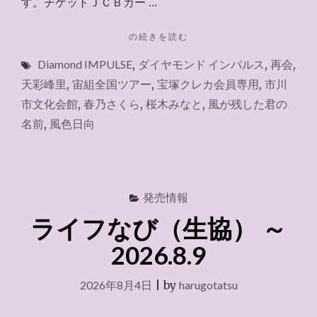
す。チケットＪＣＢカー …
"チ
の続きを読む
ケ
Diamond IMPULSE
,
ダイヤモンド インパルス
,
再会
,
ッ
ト
天彩峰里
,
宙組全国ツアー
,
宝塚クレカ会員専用
,
市川
JCB
市文化会館
,
春乃さくら
,
桜木みなと
,
風が残した君の
～
名前
,
風色日向
2026.8.9（千
葉）"
発売情報
ライフなび（生協） ～
2026.8.9
2026年8月4日
|
by
harugotatsu