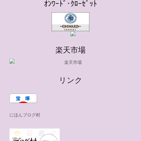
ｵﾝﾜｰﾄﾞ･ｸﾛｰｾﾞｯﾄ
楽天市場
リンク
にほんブログ村