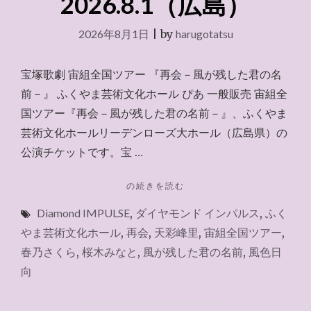
2026.8.1（広島）
2026年8月1日
|
by
harugotatsu
宝塚歌劇 宙組全国ツアー 『再会－風が残した君の名
前－』 ふくやま芸術文化ホール ぴあ 一般販売 宙組全
国ツアー『再会－風が残した君の名前－』、ふくやま
芸術文化ホールリーデンローズ大ホール（広島県）の
公演チケットです。宝 …
"チ
の続きを読む
ケ
Diamond IMPULSE
,
ダイヤモンド インパルス
,
ふく
ッ
ト
やま芸術文化ホール
,
再会
,
天彩峰里
,
宙組全国ツアー
,
ぴ
春乃さくら
,
桜木みなと
,
風が残した君の名前
,
風色日
あ
向
2026.8.1（広
島）"