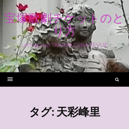
コ
ン
宝塚歌劇チケットのと
テ
り方
ン
ツ
へ
Let's go see TAKARAZUKA REVUE
ス
Facebook
Twitter
Google+
Linkedin
Instagram
Youtube
Pinterest
Tumblr
キ
ッ
プ
検
索
Menu
タグ:
天彩峰里