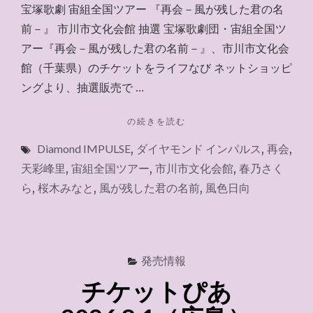
宝塚歌劇 宙組全国ツアー 『再会－風が残した君の名
前－』 市川市文化会館 抽選 宝塚歌劇団・宙組全国ツ
アー『再会－風が残した君の名前－』、市川市文化会
館（千葉県）のチケットをライフなび ネットショッピ
ングより、抽選販売で …
"ラ
の続きを読む
イ
Diamond IMPULSE
,
ダイヤモンド インパルス
,
再会
,
フ
な
天彩峰里
,
宙組全国ツアー
,
市川市文化会館
,
春乃さく
び
ら
,
桜木みなと
,
風が残した君の名前
,
風色日向
（生
協）
～
2026.8.9"
発売情報
チケットぴあ