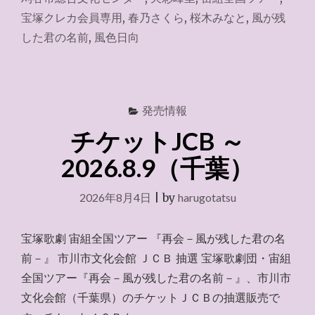
JCB
宝塚クレカ会員専用
,
春乃さくら
,
桜木みなと
,
風が残
～
した君の名前
,
風色日向
2026.8.9（愛
知）"
発売情報
チケットJCB ～
2026.8.9（千葉）
2026年8月4日
|
by
harugotatsu
宝塚歌劇 宙組全国ツアー 『再会－風が残した君の名
前－』 市川市文化会館 ＪＣＢ 抽選 宝塚歌劇団・宙組
全国ツアー『再会－風が残した君の名前－』、市川市
文化会館（千葉県）のチケットＪＣＢの抽選販売で