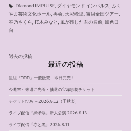
Diamond IMPULSE
,
ダイヤモンド インパルス
,
ふく
や
ま
やま芸術文化ホール
,
再会
,
天彩峰里
,
宙組全国ツアー
,
芸
春乃さくら
,
桜木みなと
,
風が残した君の名前
,
風色日
術
向
文
化
財
団
投
オ
過去の投稿
ン
最近の投稿
稿
ラ
イ
ナ
星組『RRR』一般販売 即日完売！
ン
チ
ビ
今週末～来週に先着・抽選の宝塚歌劇チケット
ケ
ゲ
ッ
チケットぴあ ～2026.8.12（千秋楽）
ト
ー
2026.8.1（広
ライブ配信『黒蜥蜴』新人公演 2026.8.13
島）"
シ
ライブ配信『赤と黒』2026.8.11