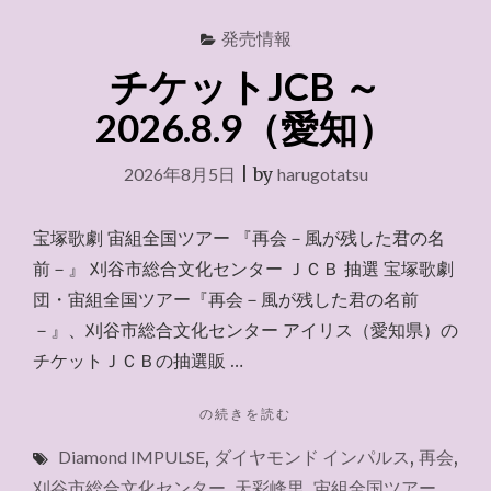
発売情報
チケットJCB ～
2026.8.9（愛知）
2026年8月5日
|
by
harugotatsu
宝塚歌劇 宙組全国ツアー 『再会－風が残した君の名
前－』 刈谷市総合文化センター ＪＣＢ 抽選 宝塚歌劇
団・宙組全国ツアー『再会－風が残した君の名前
－』、刈谷市総合文化センター アイリス（愛知県）の
チケットＪＣＢの抽選販 …
"チ
の続きを読む
ケ
Diamond IMPULSE
,
ダイヤモンド インパルス
,
再会
,
ッ
ト
刈谷市総合文化センター
,
天彩峰里
,
宙組全国ツアー
,