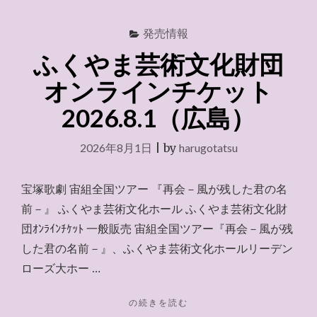
発売情報
ふくやま芸術文化財団
オンラインチケット
2026.8.1（広島）
2026年8月1日
|
by
harugotatsu
宝塚歌劇 宙組全国ツアー 『再会－風が残した君の名
前－』 ふくやま芸術文化ホール ふくやま芸術文化財
団ｵﾝﾗｲﾝﾁｹｯﾄ 一般販売 宙組全国ツアー『再会－風が残
した君の名前－』、ふくやま芸術文化ホールリーデン
ローズ大ホー …
"ふ
の続きを読む
く