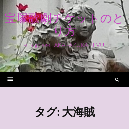
コ
ン
宝塚歌劇チケットのと
テ
り方
ン
ツ
へ
Let's go see TAKARAZUKA REVUE
ス
Facebook
Twitter
Google+
Linkedin
Instagram
Youtube
Pinterest
Tumblr
キ
ッ
プ
検
索
Menu
タグ:
大海賊