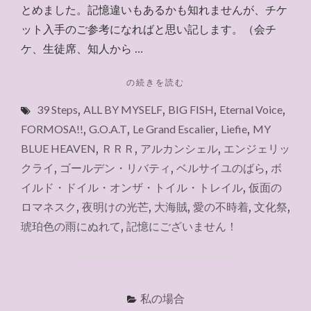
とめました。記憶違いもあるかも知れませんが、チケ
ット入手のご参考になればと思い記します。（会チ
ケ、生徒席、知人から …
"宝
の続きを読む
塚
39 Steps
,
ALL BY MYSELF
,
BIG FISH
,
Eternal Voice
,
歌
劇
FORMOSA!!
,
G.O.A.T
,
Le Grand Escalier
,
Liefie
,
MY
の
BLUE HEAVEN
,
ＲＲＲ
,
アルカンシェル
,
エンジェリッ
観
クライ
,
ゴールデン・リバティ
,
ベルサイユのばら
,
ボ
劇
と
イルド・ドイル・オンザ・トイル・トレイル
,
仮面の
チ
ロマネスク
,
夜明けの光芒
,
大海賊
,
愛の不時着
,
文化祭
,
ケ
琥珀色の雨にぬれて
,
記憶にございません！
ッ
ト
入
手
先
私の場合
（2024