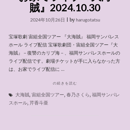
歌
賊』2024.10.30
劇
チ
2024年10月26日
|
by
harugotatsu
ケ
ッ
ト"
宝塚歌劇 宙組全国ツアー 『大海賊』 福岡サンパレス
ホール ライブ配信 宝塚歌劇団・宙組全国ツアー『大
海賊』－復讐のカリブ海－、福岡サンパレスホールの
ライブ配信です。劇場チケットが手に入らなかった方
は、お家でライブ配信に …
"お
の続きを読む
家
大海賊
,
宙組全国ツアー
,
春乃さくら
,
福岡サンパレ
で
ラ
スホール
,
芹香斗亜
イ
ブ
『大
海