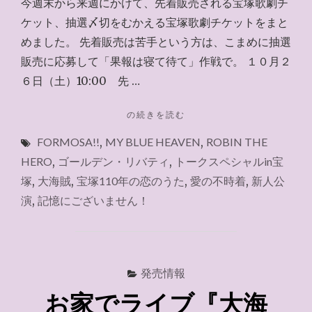
今週末から来週にかけて、先着販売される宝塚歌劇チ
ケット、抽選〆切をむかえる宝塚歌劇チケットをまと
めました。 先着販売は苦手という方は、こまめに抽選
販売に応募して「果報は寝て待て」作戦で。 １０月２
６日（土）10:00 先 …
"今
の続きを読む
週
FORMOSA!!
,
MY BLUE HEAVEN
,
ROBIN THE
末
～
HERO
,
ゴールデン・リバティ
,
トークスペシャルin宝
来
塚
,
大海賊
,
宝塚110年の恋のうた
,
愛の不時着
,
新人公
週
演
,
記憶にございません！
に
先
着・
抽
選
発売情報
の
宝
お家でライブ『大海
塚