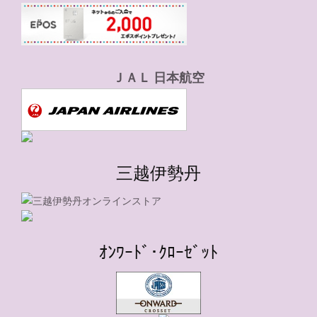
ＪＡＬ 日本航空
三越伊勢丹
ｵﾝﾜｰﾄﾞ･ｸﾛｰｾﾞｯﾄ