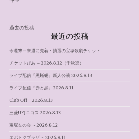
あ
2024.10.20"
投
過去の投稿
最近の投稿
稿
ナ
今週末～来週に先着・抽選の宝塚歌劇チケット
ビ
チケットぴあ ～2026.8.12（千秋楽）
ゲ
ライブ配信『黒蜥蜴』新人公演 2026.8.13
ー
ライブ配信『赤と黒』2026.8.11
シ
Club Off 2026.8.13
ョ
三菱UFJニコス 2026.8.13
ン
宝塚友の会 ～2026.8.12
エポトクプラザ ～2026.8.11