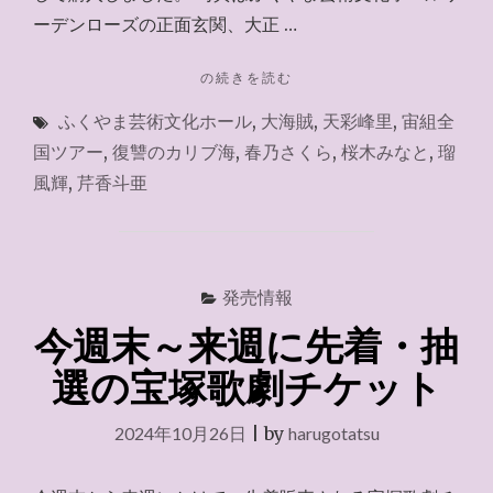
ーデンローズの正面玄関、大正 …
"大
の続きを読む
海
ふくやま芸術文化ホール
,
大海賊
,
天彩峰里
,
宙組全
賊
１
国ツアー
,
復讐のカリブ海
,
春乃さくら
,
桜木みなと
,
瑠
階
風輝
,
芹香斗亜
Ｓ
席
１
列"
発売情報
今週末～来週に先着・抽
選の宝塚歌劇チケット
2024年10月26日
|
by
harugotatsu