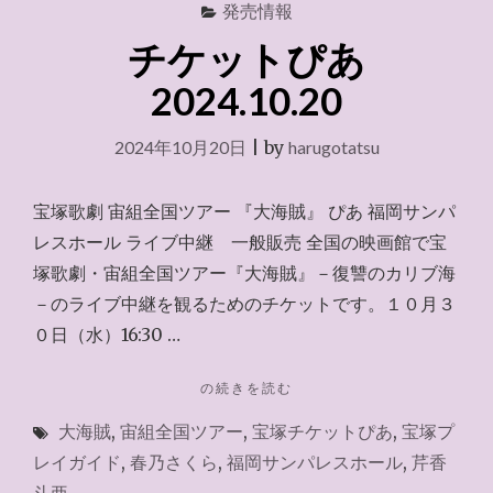
賊』
発売情報
2024.10.30"
チケットぴあ
2024.10.20
2024年10月20日
|
by
harugotatsu
宝塚歌劇 宙組全国ツアー 『大海賊』 ぴあ 福岡サンパ
レスホール ライブ中継 一般販売 全国の映画館で宝
塚歌劇・宙組全国ツアー『大海賊』－復讐のカリブ海
－のライブ中継を観るためのチケットです。１０月３
０日（水）16:30 …
"チ
の続きを読む
ケ
大海賊
,
宙組全国ツアー
,
宝塚チケットぴあ
,
宝塚プ
ッ
ト
レイガイド
,
春乃さくら
,
福岡サンパレスホール
,
芹香
ぴ
斗亜