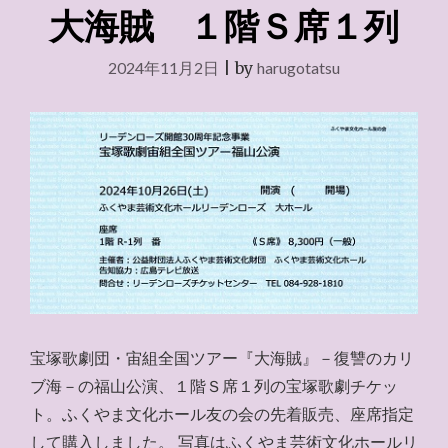
年）"
大海賊 １階Ｓ席１列
2024年11月2日
|
by
harugotatsu
宝塚歌劇団・宙組全国ツアー『大海賊』－復讐のカリ
ブ海－の福山公演、１階Ｓ席１列の宝塚歌劇チケッ
ト。ふくやま文化ホール友の会の先着販売、座席指定
して購入しました。 写真はふくやま芸術文化ホールリ