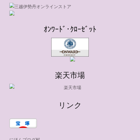
ｵﾝﾜｰﾄﾞ･ｸﾛｰｾﾞｯﾄ
楽天市場
リンク
にほんブログ村