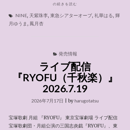
"BUNKAMURA
の続きを読む
2026.7.26"
NINE
,
天紫珠李
,
東急シアターオーブ
,
礼華はる
,
輝
月ゆうま
,
鳳月杏
発売情報
ライブ配信
『RYOFU（千秋楽）』
2026.7.19
2026年7月17日
|
by
harugotatsu
宝塚歌劇 月組 『RYOFU』 東京宝塚劇場 ライブ配信
宝塚歌劇団・月組公演の三国志炎戯『RYOFU』、東