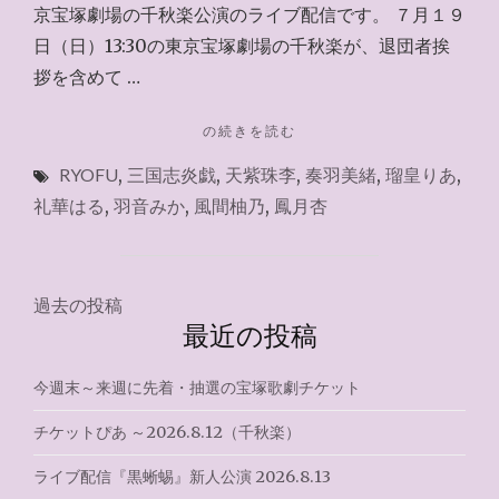
京宝塚劇場の千秋楽公演のライブ配信です。 ７月１９
日（日）13:30の東京宝塚劇場の千秋楽が、退団者挨
拶を含めて …
"ラ
の続きを読む
イ
RYOFU
,
三国志炎戯
,
天紫珠李
,
奏羽美緒
,
瑠皇りあ
,
ブ
配
礼華はる
,
羽音みか
,
風間柚乃
,
鳳月杏
信
『RYOFU（千
秋
楽）』
投
過去の投稿
2026.7.19"
最近の投稿
稿
ナ
今週末～来週に先着・抽選の宝塚歌劇チケット
ビ
チケットぴあ ～2026.8.12（千秋楽）
ゲ
ライブ配信『黒蜥蜴』新人公演 2026.8.13