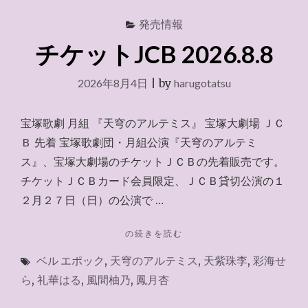
発売情報
チケットJCB 2026.8.8
2026年8月4日
|
by
harugotatsu
宝塚歌劇 月組 『天穹のアルテミス』 宝塚大劇場 ＪＣ
Ｂ 先着 宝塚歌劇団・月組公演『天穹のアルテミ
ス』、宝塚大劇場のチケットＪＣＢの先着販売です。
チケットＪＣＢカード会員限定、ＪＣＢ貸切公演の１
２月２７日（日）の公演で …
"チ
の続きを読む
ケ
ベル エポック
,
天穹のアルテミス
,
天紫珠李
,
彩海せ
ッ
ト
ら
,
礼華はる
,
風間柚乃
,
鳳月杏
JCB
2026.8.8"