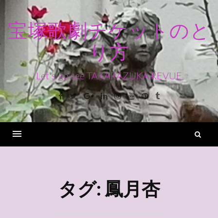
コ
ン
宝塚歌劇チケットのと
テ
り方
ン
ツ
へ
Let's go see TAKARAZUKA REVUE
ス
Facebook
Twitter
Google+
Linkedin
Instagram
Youtube
Pinterest
Tumblr
キ
ッ
プ
検
索
Menu
タグ:
鳳月杏