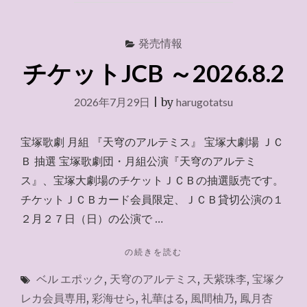
発売情報
チケットJCB ～2026.8.2
2026年7月29日
|
by
harugotatsu
宝塚歌劇 月組 『天穹のアルテミス』 宝塚大劇場 ＪＣ
Ｂ 抽選 宝塚歌劇団・月組公演『天穹のアルテミ
ス』、宝塚大劇場のチケットＪＣＢの抽選販売です。
チケットＪＣＢカード会員限定、ＪＣＢ貸切公演の１
２月２７日（日）の公演で …
"チ
の続きを読む
ケ
ベル エポック
,
天穹のアルテミス
,
天紫珠李
,
宝塚ク
ッ
ト
レカ会員専用
,
彩海せら
,
礼華はる
,
風間柚乃
,
鳳月杏