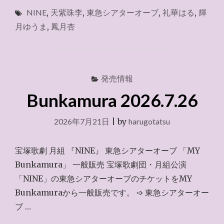
塚
NINE
,
天紫珠李
,
東急シアターオーブ
,
礼華はる
,
輝
歌
劇
月ゆうま
,
鳳月杏
WEB
チ
ケ
ッ
ト
発売情報
サ
Bunkamura 2026.7.26
ー
ビ
ス
2026年7月21日
|
by
harugotatsu
2026.7.26"
宝塚歌劇 月組 『NINE』 東急シアターオーブ 「MY
Bunkamura」 一般販売 宝塚歌劇団・月組公演
「NINE」の東急シアターオーブのチケットをMY
Bunkamuraから一般販売です。 ➩ 東急シアターオー
ブ …