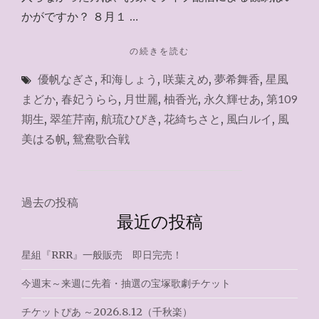
かがですか？ ８月１ …
"お
の続きを読む
家
優帆なぎさ
,
和海しょう
,
咲葉えめ
,
夢希舞香
,
星風
で
ラ
まどか
,
春妃うらら
,
月世麗
,
柚香光
,
永久輝せあ
,
第109
イ
期生
,
翠笙芹南
,
航琉ひびき
,
花綺ちさと
,
風白ルイ
,
風
ブ
美はる帆
,
鴛鴦歌合戦
『鴛
鴦
歌
合
投
戦』
過去の投稿
2023.8.13"
最近の投稿
稿
ナ
星組『RRR』一般販売 即日完売！
ビ
今週末～来週に先着・抽選の宝塚歌劇チケット
ゲ
チケットぴあ ～2026.8.12（千秋楽）