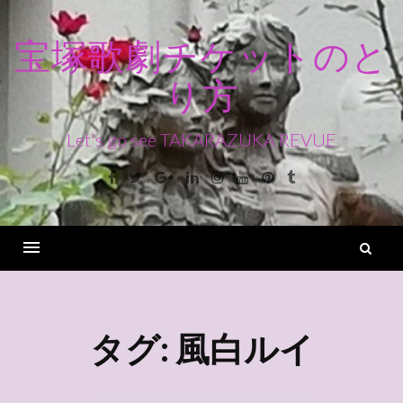
コ
ン
宝塚歌劇チケットのと
テ
り方
ン
ツ
へ
Let's go see TAKARAZUKA REVUE
ス
Facebook
Twitter
Google+
Linkedin
Instagram
Youtube
Pinterest
Tumblr
キ
ッ
プ
検
索
Menu
タグ:
風白ルイ