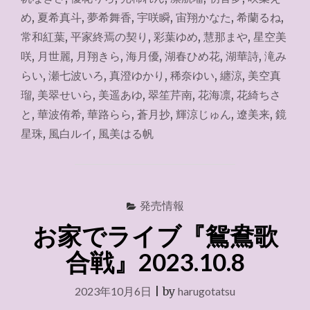
信
め
,
夏希真斗
,
夢希舞香
,
宇咲瞬
,
宙翔かなた
,
希蘭るね
,
『蒼
常和紅葉
,
平家終焉の契り
,
彩葉ゆめ
,
慧那まや
,
星空美
月
抄』
咲
,
月世麗
,
月翔きら
,
海月優
,
湖春ひめ花
,
湖華詩
,
滝み
新
らい
,
瀬七波いろ
,
真澄ゆかり
,
稀奈ゆい
,
纏涼
,
美空真
人
瑠
,
美翠せいら
,
美遥あゆ
,
翠笙芹南
,
花海凛
,
花綺ちさ
公
演
と
,
華波侑希
,
華路らら
,
蒼月抄
,
輝涼じゅん
,
遼美来
,
鏡
2026.5.7"
星珠
,
風白ルイ
,
風美はる帆
発売情報
お家でライブ『鴛鴦歌
合戦』2023.10.8
2023年10月6日
|
by
harugotatsu