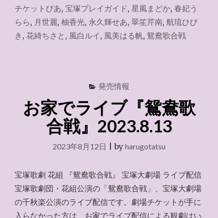
ト
チケットぴあ
,
宝塚プレイガイド
,
星風まどか
,
春妃う
ぴ
らら
,
月世麗
,
柚香光
,
永久輝せあ
,
翠笙芹南
,
航琉ひび
あ
き
,
花綺ちさと
,
風白ルイ
,
風美はる帆
,
鴛鴦歌合戦
～
2023.9.11"
発売情報
お家でライブ『鴛鴦歌
合戦』2023.8.13
2023年8月12日
|
by
harugotatsu
宝塚歌劇 花組 『鴛鴦歌合戦』 宝塚大劇場 ライブ配信
宝塚歌劇団・花組公演の「鴛鴦歌合戦」、宝塚大劇場
の千秋楽公演のライブ配信です。劇場チケットが手に
入らなかった方は、お家でライブ配信による観劇はい