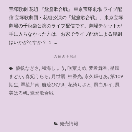
宝塚歌劇 花組 『鴛鴦歌合戦』 東京宝塚劇場 ライブ配
信 宝塚歌劇団・花組公演の「鴛鴦歌合戦」、東京宝塚
劇場の千秋楽公演のライブ配信です。劇場チケットが
手に入らなかった方は、お家でライブ配信による観劇
はいかがですか？ １ …
"お
の続きを読む
家
優帆なぎさ
,
和海しょう
,
咲葉えめ
,
夢希舞香
,
星風
で
ラ
まどか
,
春妃うらら
,
月世麗
,
柚香光
,
永久輝せあ
,
第109
イ
期生
,
翠笙芹南
,
航琉ひびき
,
花綺ちさと
,
風白ルイ
,
風
ブ
美はる帆
,
鴛鴦歌合戦
『鴛
鴦
歌
合
戦』
発売情報
2023.10.8"