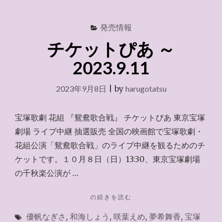
発売情報
チケットぴあ ～
2023.9.11
2023年9月8日
|
by
harugotatsu
宝塚歌劇 花組 『鴛鴦歌合戦』 チケットぴあ 東京宝塚
劇場 ライブ中継 抽選販売 全国の映画館で宝塚歌劇・
花組公演「鴛鴦歌合戦」のライブ中継を観るためのチ
ケットです。１０月８日（日）13:30、東京宝塚劇場
の千秋楽公演が …
"チ
の続きを読む
ケ
優帆なぎさ
,
和海しょう
,
咲葉えめ
,
夢希舞香
,
宝塚
ッ