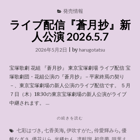
発売情報
ライブ配信『蒼月抄』新
人公演 2026.5.7
2026年5月2日
|
by
harugotatsu
宝塚歌劇 花組 『蒼月抄』 東京宝塚劇場 ライブ配信 宝
塚歌劇団・花組公演の『蒼月抄』－平家終焉の契り
－、東京宝塚劇場の新人公演のライブ配信です。 ５月
７日（木）18:30の東京宝塚劇場の新人公演がライブ
中継されます。 …
"ラ
の続きを読む
イ
七彩はづき
,
七香美海
,
伊吹すがた
,
伶愛輝みら
,
優
ブ
配
帆なぎさ
,
優花りら
,
光稀れん
,
凛航瑠
,
初音夢
,
咲葉え