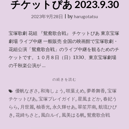
チケットぴあ 2023.9.30
2023年9月28日
|
by
harugotatsu
宝塚歌劇 花組 『鴛鴦歌合戦』 チケットぴあ 東京宝塚
劇場 ライブ中継 一般販売 全国の映画館で宝塚歌劇・
花組公演「鴛鴦歌合戦」のライブ中継を観るためのチ
ケットです。１０月８日（日）13:30、東京宝塚劇場
の千秋楽公演が …
"チ
の続きを読む
ケ
優帆なぎさ
,
和海しょう
,
咲葉えめ
,
夢希舞香
,
宝塚
ッ
ト
チケットぴあ
,
宝塚プレイガイド
,
星風まどか
,
春妃う
ぴ
らら
,
月世麗
,
柚香光
,
永久輝せあ
,
翠笙芹南
,
航琉ひび
あ
き
,
花綺ちさと
,
風白ルイ
,
風美はる帆
,
鴛鴦歌合戦
2023.9.30"