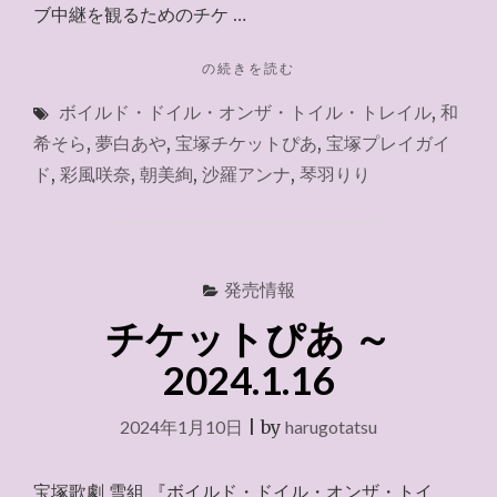
ブ中継を観るためのチケ …
ル』
2024.2.11"
"チ
の続きを読む
ケ
ボイルド・ドイル・オンザ・トイル・トレイル
,
和
ッ
ト
希そら
,
夢白あや
,
宝塚チケットぴあ
,
宝塚プレイガイ
ぴ
ド
,
彩風咲奈
,
朝美絢
,
沙羅アンナ
,
琴羽りり
あ
2024.2.3"
発売情報
チケットぴあ ～
2024.1.16
2024年1月10日
|
by
harugotatsu
宝塚歌劇 雪組 『ボイルド・ドイル・オンザ・トイ