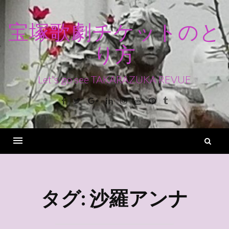
コ
ン
宝塚歌劇チケットのと
テ
り方
ン
ツ
へ
Let's go see TAKARAZUKA REVUE
ス
Facebook
Twitter
Google+
Linkedin
Instagram
Youtube
Pinterest
Tumblr
キ
ッ
プ
検
索
Menu
タグ:
沙羅アンナ