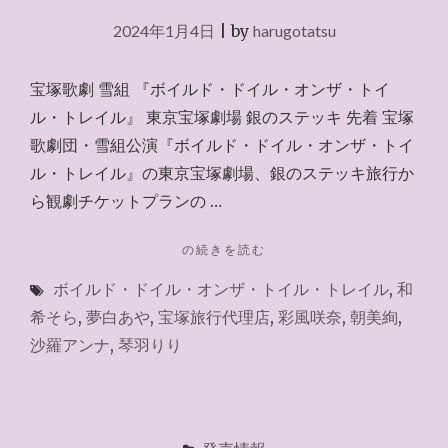
2024年1月4日
|
by
harugotatsu
宝塚歌劇 雪組 『ボイルド・ドイル・オンザ・トイ
ル・トレイル』 東京宝塚劇場 銀のステッキ 先着 宝塚
歌劇団・雪組公演『ボイルド・ドイル・オンザ・トイ
ル・トレイル』の東京宝塚劇場、銀のステッキ旅行か
ら観劇チケットプランの …
"銀
の続きを読む
の
ボイルド・ドイル・オンザ・トイル・トレイル
,
和
ス
テ
希そら
,
夢白あや
,
宝塚旅行代理店
,
彩風咲奈
,
朝美絢
,
ッ
沙羅アンナ
,
琴羽りり
キ
2024.1.3
～"