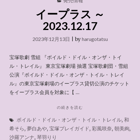
発売情報
イープラス ～
2023.12.17
2023年12月13日
|
by
harugotatsu
宝塚歌劇 雪組 『ボイルド・ドイル・オンザ・トイ
ル・トレイル』 東京宝塚劇場 抽選 宝塚歌劇団・雪組
公演『ボイルド・ドイル・オンザ・トイル・トレイ
ル』の東京宝塚劇場のイープラス貸切公演のチケット
をイープラス会員を対象に【 …
"イ
の続きを読む
ー
ボイルド・ドイル・オンザ・トイル・トレイル
,
和
プ
ラ
希そら
,
夢白あや
,
宝塚プレイガイド
,
彩風咲奈
,
朝美絢
,
ス
沙羅アンナ
,
琴羽りり
～