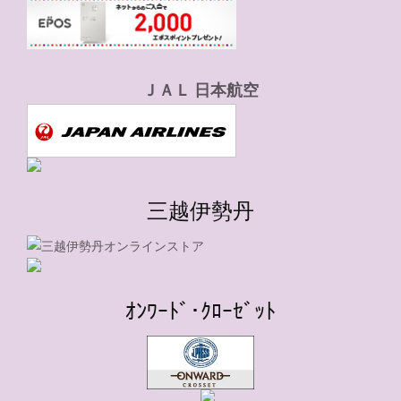
ＪＡＬ 日本航空
三越伊勢丹
ｵﾝﾜｰﾄﾞ･ｸﾛｰｾﾞｯﾄ