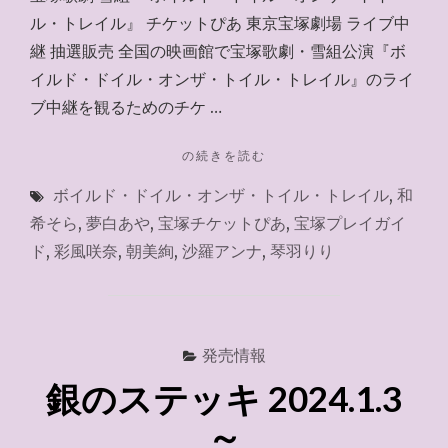
ル・トレイル』 チケットぴあ 東京宝塚劇場 ライブ中
継 抽選販売 全国の映画館で宝塚歌劇・雪組公演『ボ
イルド・ドイル・オンザ・トイル・トレイル』のライ
ブ中継を観るためのチケ …
"チ
の続きを読む
ケ
ボイルド・ドイル・オンザ・トイル・トレイル
,
和
ッ
ト
希そら
,
夢白あや
,
宝塚チケットぴあ
,
宝塚プレイガイ
ぴ
ド
,
彩風咲奈
,
朝美絢
,
沙羅アンナ
,
琴羽りり
あ
～
2024.1.16"
発売情報
銀のステッキ 2024.1.3
～