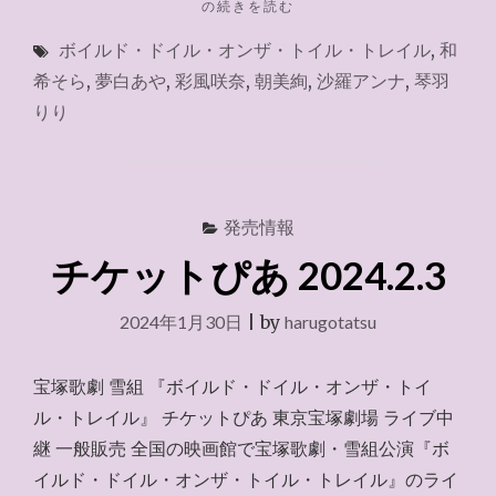
"お
の続きを読む
家
ボイルド・ドイル・オンザ・トイル・トレイル
,
和
で
ラ
希そら
,
夢白あや
,
彩風咲奈
,
朝美絢
,
沙羅アンナ
,
琴羽
イ
りり
ブ
『ボ
イ
ル
ド・
発売情報
ド
チケットぴあ 2024.2.3
イ
ル・
オ
2024年1月30日
|
by
harugotatsu
ン
ザ・
ト
宝塚歌劇 雪組 『ボイルド・ドイル・オンザ・トイ
イ
ル・トレイル』 チケットぴあ 東京宝塚劇場 ライブ中
ル・
継 一般販売 全国の映画館で宝塚歌劇・雪組公演『ボ
ト
レ
イルド・ドイル・オンザ・トイル・トレイル』のライ
イ