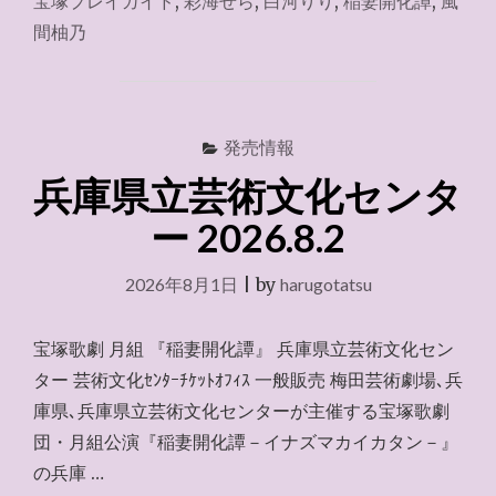
宝塚プレイガイド
,
彩海せら
,
白河りり
,
稲妻開化譚
,
風
ぴ
間柚乃
あ
2026.8.2"
発売情報
兵庫県立芸術文化センタ
ー 2026.8.2
2026年8月1日
|
by
harugotatsu
宝塚歌劇 月組 『稲妻開化譚』 兵庫県立芸術文化セン
ター 芸術文化ｾﾝﾀｰﾁｹｯﾄｵﾌｨｽ 一般販売 梅田芸術劇場､兵
庫県､兵庫県立芸術文化センターが主催する宝塚歌劇
団・月組公演『稲妻開化譚－イナズマカイカタン－』
の兵庫 …