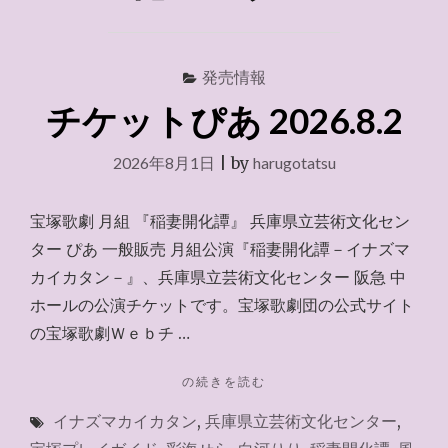
発売情報
チケットぴあ 2026.8.2
2026年8月1日
|
by
harugotatsu
宝塚歌劇 月組 『稲妻開化譚』 兵庫県立芸術文化セン
ター ぴあ 一般販売 月組公演『稲妻開化譚－イナズマ
カイカタン－』、兵庫県立芸術文化センター 阪急 中
ホールの公演チケットです。宝塚歌劇団の公式サイト
の宝塚歌劇Ｗｅｂチ …
"チ
の続きを読む
ケ
イナズマカイカタン
,
兵庫県立芸術文化センター
,
ッ
ト