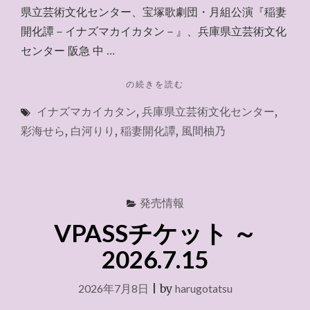
県立芸術文化センター、宝塚歌劇団・月組公演『稲妻
開化譚－イナズマカイカタン－』、兵庫県立芸術文化
センター 阪急 中 …
"チ
の続きを読む
ケ
イナズマカイカタン
,
兵庫県立芸術文化センター
,
ッ
ト
彩海せら
,
白河りり
,
稲妻開化譚
,
風間柚乃
JCB
2026.7.11"
発売情報
VPASSチケット ～
2026.7.15
2026年7月8日
|
by
harugotatsu