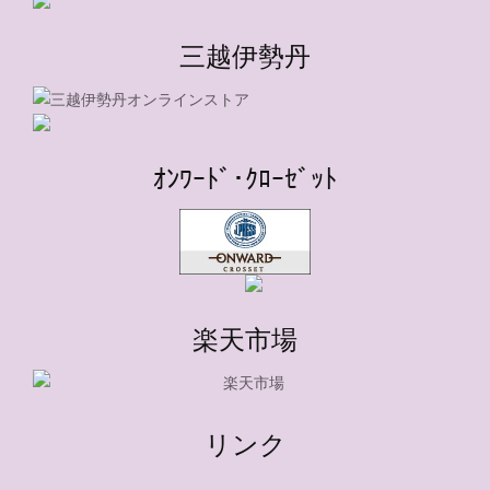
三越伊勢丹
ｵﾝﾜｰﾄﾞ･ｸﾛｰｾﾞｯﾄ
楽天市場
リンク