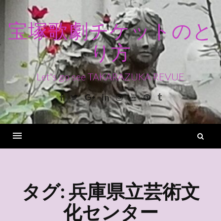
コ
ン
宝塚歌劇チケットのと
テ
り方
ン
ツ
へ
Let's go see TAKARAZUKA REVUE
ス
Facebook
Twitter
Google+
Linkedin
Instagram
Youtube
Pinterest
Tumblr
キ
ッ
プ
検
索
Menu
タグ:
兵庫県立芸術文
化センター