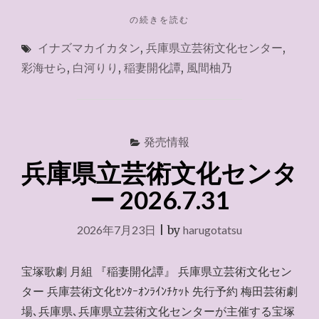
"兵
の続きを読む
庫
イナズマカイカタン
,
兵庫県立芸術文化センター
,
県
立
彩海せら
,
白河りり
,
稲妻開化譚
,
風間柚乃
芸
術
文
化
セ
発売情報
ン
兵庫県立芸術文化センタ
タ
ー
ー 2026.7.31
2026.8.2"
2026年7月23日
|
by
harugotatsu
宝塚歌劇 月組 『稲妻開化譚』 兵庫県立芸術文化セン
ター 兵庫芸術文化ｾﾝﾀｰｵﾝﾗｲﾝﾁｹｯﾄ 先行予約 梅田芸術劇
場､兵庫県､兵庫県立芸術文化センターが主催する宝塚