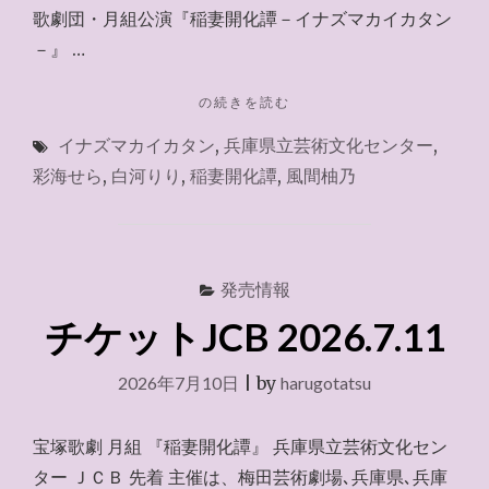
歌劇団・月組公演『稲妻開化譚－イナズマカイカタン
－』 …
"兵
の続きを読む
庫
イナズマカイカタン
,
兵庫県立芸術文化センター
,
県
立
彩海せら
,
白河りり
,
稲妻開化譚
,
風間柚乃
芸
術
文
化
セ
発売情報
ン
チケットJCB 2026.7.11
タ
ー
2026.7.31"
2026年7月10日
|
by
harugotatsu
宝塚歌劇 月組 『稲妻開化譚』 兵庫県立芸術文化セン
ター ＪＣＢ 先着 主催は、梅田芸術劇場､兵庫県､兵庫