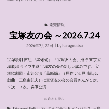
信
『黒
蜥
蜴』
新
発売情報
人
宝塚友の会 ～2026.7.24
公
演
2026.8.13"
2026年7月22日
|
by
harugotatsu
宝塚歌劇 宙組 『黒蜥蜴』 「宝塚友の会」招待 東京宝
塚劇場 ライブ中継 宝塚友の会の新しい試みです。宝
塚歌劇団・宙組公演『黒蜥蜴』（原作：江戸川乱歩､
戯曲：三島由紀夫）に宝塚友の会の会員さんが１次、
２次、３次、兵庫公演 …
"宝
の続きを読む
塚
Diamond IMPULSE
,
ダイヤモンド インパルス
,
三島
友