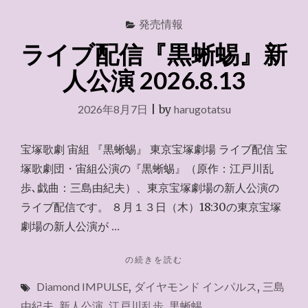
発売情報
ライブ配信『黒蜥蜴』新
人公演 2026.8.13
2026年8月7日
|
by
harugotatsu
宝塚歌劇 宙組 『黒蜥蜴』 東京宝塚劇場 ライブ配信 宝
塚歌劇団・宙組公演の『黒蜥蜴』（原作：江戸川乱
歩､戯曲：三島由紀夫）、東京宝塚劇場の新人公演の
ライブ配信です。 ８月１３日（木）18:30の東京宝塚
劇場の新人公演が …
"ラ
の続きを読む
イ
Diamond IMPULSE
,
ダイヤモンド インパルス
,
三島
ブ
配
由紀夫
,
新人公演
,
江戸川乱歩
,
黒蜥蜴