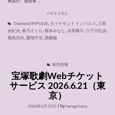
秋楽が、退団者 …
"ラ
の続きを読む
イ
Diamond IMPULSE
,
ダイヤモンド インパルス
,
三島
ブ
配
由紀夫
,
春乃さくら
,
桜木みなと
,
水美舞斗
,
江戸川乱歩
,
信
風色日向
,
鷹翔千空
,
黒蜥蜴
『黒
蜥
蜴
（千
秋
発売情報
楽）』
宝塚歌劇Webチケット
2026.7.5"
サービス 2026.6.21（東
京）
2026年6月15日
|
by
harugotatsu