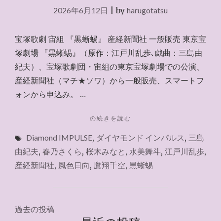
2026.6.21（東
2026年6月12日
|
by
harugotatsu
京）"
宝塚歌劇 宙組 『黒蜥蜴』 産経新聞社 一般販売 東京宝
塚劇場 『黒蜥蜴』（原作：江戸川乱歩､戯曲：三島由
紀夫）、宝塚歌劇団・宙組の東京宝塚劇場での公演、
産経新聞社（マチ★ソワ）から一般販売、スマートフ
ォンから申込み。 …
"産
の続きを読む
経
Diamond IMPULSE
,
ダイヤモンド インパルス
,
三島
新
聞
由紀夫
,
春乃さくら
,
桜木みなと
,
水美舞斗
,
江戸川乱歩
,
社
産経新聞社
,
風色日向
,
鷹翔千空
,
黒蜥蜴
2026.6.14"
投
過去の投稿