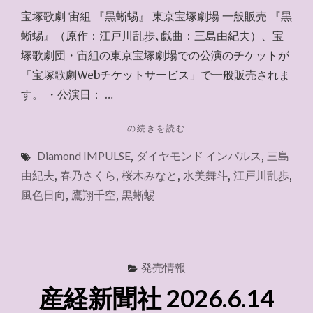
宝塚歌劇 宙組 『黒蜥蜴』 東京宝塚劇場 一般販売 『黒
蜥蜴』（原作：江戸川乱歩､戯曲：三島由紀夫）、宝
塚歌劇団・宙組の東京宝塚劇場での公演のチケットが
「宝塚歌劇Webチケットサービス」で一般販売されま
す。 ・公演日： …
"宝
の続きを読む
塚
Diamond IMPULSE
,
ダイヤモンド インパルス
,
三島
歌
劇
由紀夫
,
春乃さくら
,
桜木みなと
,
水美舞斗
,
江戸川乱歩
,
WEB
風色日向
,
鷹翔千空
,
黒蜥蜴
チ
ケ
ッ
ト
サ
発売情報
ー
産経新聞社 2026.6.14
ビ
ス