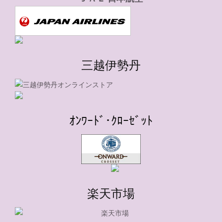
三越伊勢丹
ｵﾝﾜｰﾄﾞ･ｸﾛｰｾﾞｯﾄ
楽天市場