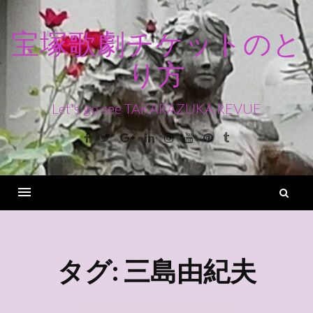
コ
ン
宝塚歌劇チケットのと
テ
り方
ン
ツ
へ
Let's go see TAKARAZUKA REVUE
ス
Facebook
Twitter
Google+
Linkedin
Instagram
Youtube
Pinterest
Tumblr
キ
ッ
プ
検
索
Menu
タグ:
三島由紀夫