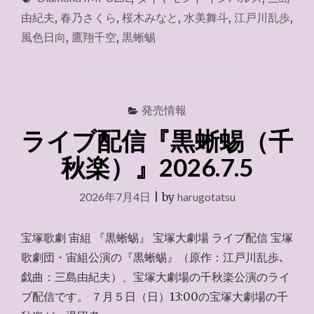
の
由紀夫
,
春乃さくら
,
桜木みなと
,
水美舞斗
,
江戸川乱歩
,
会
風色日向
,
鷹翔千空
,
黒蜥蜴
～
2026.7.24"
発売情報
ライブ配信『黒蜥蜴（千
秋楽）』2026.7.5
2026年7月4日
|
by
harugotatsu
宝塚歌劇 宙組 『黒蜥蜴』 宝塚大劇場 ライブ配信 宝塚
歌劇団・宙組公演の『黒蜥蜴』（原作：江戸川乱歩､
戯曲：三島由紀夫）、宝塚大劇場の千秋楽公演のライ
ブ配信です。 ７月５日（日）13:00の宝塚大劇場の千