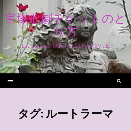
コ
ン
宝塚歌劇チケットのと
テ
り方
ン
ツ
へ
Let's go see TAKARAZUKA REVUE
ス
Facebook
Twitter
Google+
Linkedin
Instagram
Youtube
Pinterest
Tumblr
キ
ッ
プ
検
索
Menu
タグ:
ルートラーマ