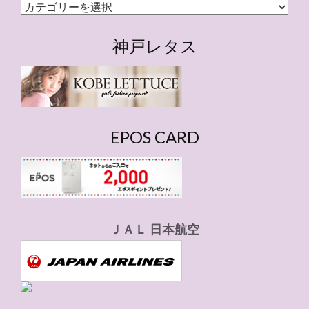
カ
テ
ゴ
神戸レタス
リ
ー
EPOS CARD
ＪＡＬ 日本航空