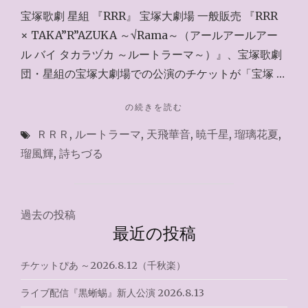
宝塚歌劇 星組 『RRR』 宝塚大劇場 一般販売 『RRR
× TAKA”R”AZUKA ～√Rama～（アールアールアー
ル バイ タカラヅカ ～ルートラーマ～）』、宝塚歌劇
団・星組の宝塚大劇場での公演のチケットが「宝塚 …
"宝
の続きを読む
塚
ＲＲＲ
,
ルートラーマ
,
天飛華音
,
暁千星
,
瑠璃花夏
,
歌
劇
瑠風輝
,
詩ちづる
WEB
チ
ケ
ッ
投
過去の投稿
ト
最近の投稿
稿
サ
ー
ナ
チケットぴあ ～2026.8.12（千秋楽）
ビ
ス
ビ
ライブ配信『黒蜥蜴』新人公演 2026.8.13
2026.8.8（兵