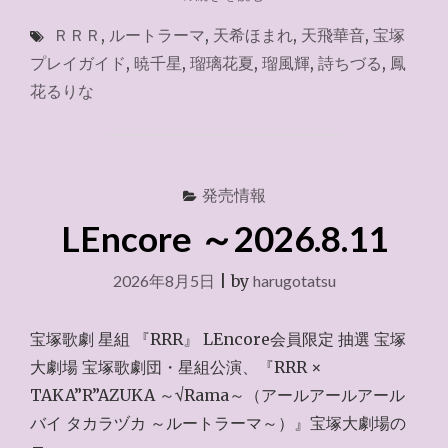
ー
ＲＲＲ
,
ルートラーマ
,
天希ほまれ
,
天飛華音
,
宝塚
ソ
ン
プレイガイド
,
暁千星
,
瑠璃花夏
,
瑠風輝
,
詩ちづる
,
鳳
チ
花るりな
ケ
ッ
ト
～
2026.8.11"
発売情報
LEncore ～2026.8.11
2026年8月5日
|
by
harugotatsu
宝塚歌劇 星組 『RRR』 LEncore会員限定 抽選 宝塚
大劇場 宝塚歌劇団・星組公演、『RRR ×
TAKA”R”AZUKA ～√Rama～（アールアールアール
バイ タカラヅカ ～ルートラーマ～）』宝塚大劇場の