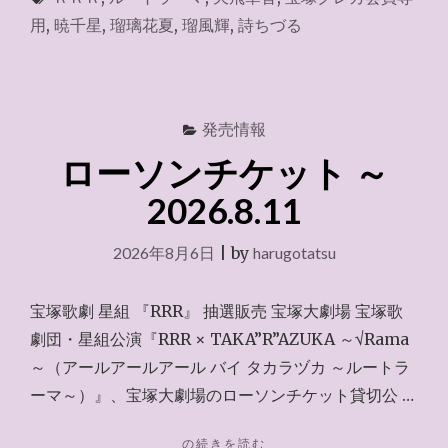
ク
用
,
暁千星
,
瑠璃花夏
,
瑠風輝
,
詩ちづる
プ
ラ
ザ
～
2026.8.11"
発売情報
ローソンチケット ～
2026.8.11
2026年8月6日
|
by
harugotatsu
宝塚歌劇 星組 『RRR』 抽選販売 宝塚大劇場 宝塚歌
劇団・星組公演『RRR × TAKA”R”AZUKA ～√Rama
～（アールアールアール バイ タカラヅカ ～ルートラ
ーマ～）』、宝塚大劇場のローソンチケット貸切公 …
"ロ
の続きを読む