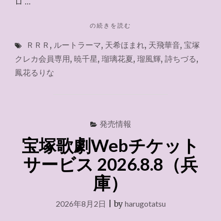
ロ …
"LENCORE
の続きを読む
～
ＲＲＲ
,
ルートラーマ
,
天希ほまれ
,
天飛華音
,
宝塚
2026.8.11"
クレカ会員専用
,
暁千星
,
瑠璃花夏
,
瑠風輝
,
詩ちづる
,
鳳花るりな
発売情報
宝塚歌劇Webチケット
サービス 2026.8.8（兵
庫）
2026年8月2日
|
by
harugotatsu