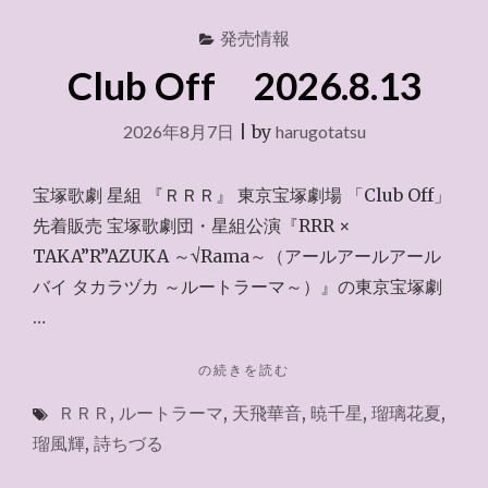
発売情報
Club Off 2026.8.13
2026年8月7日
|
by
harugotatsu
宝塚歌劇 星組 『ＲＲＲ』 東京宝塚劇場 「Club Off」
先着販売 宝塚歌劇団・星組公演『RRR ×
TAKA”R”AZUKA ～√Rama～（アールアールアール
バイ タカラヅカ ～ルートラーマ～）』の東京宝塚劇
…
"CLUB
の続きを読む
OFF
ＲＲＲ
,
ルートラーマ
,
天飛華音
,
暁千星
,
瑠璃花夏
,
2026.8.13"
瑠風輝
,
詩ちづる