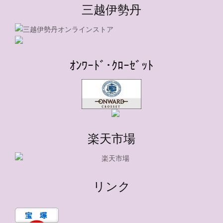
三越伊勢丹
ｵﾝﾜｰﾄﾞ･ｸﾛｰｾﾞｯﾄ
楽天市場
リンク