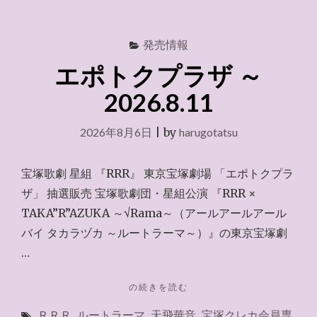
発売情報
エポトクプラザ ～
2026.8.11
2026年8月6日
|
by
harugotatsu
宝塚歌劇 星組 『RRR』 東京宝塚劇場 「エポトクプラ
ザ」 抽選販売 宝塚歌劇団・星組公演 『RRR ×
TAKA”R”AZUKA ～√Rama～（アールアールアール
バイ タカラヅカ ～ルートラーマ～）』の東京宝塚劇
…
"エ
の続きを読む
ポ
ＲＲＲ
,
ルートラーマ
,
天飛華音
,
宝塚クレカ会員専
ト